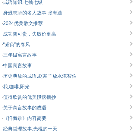
·
成语知识,七擒七纵
·
身残志坚的名人故事,张海迪
·
2024优美散文推荐
·
成功曾可贵，失败价更高
·
“减负”的春风
·
三年级寓言故事
·
中国寓言故事
·
历史典故的成语,赵襄子放水淹智伯
·
我,咖啡,阳光
·
值得欣赏的优美段落摘抄
·
关于寓言故事的成语
·
《忏悔录》内容简要
·
经典哲理故事,光棍的一天