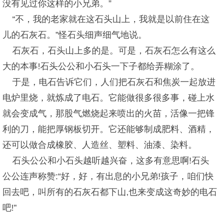
没有见过你这样的小兄弟。”
“不，我的老家就在这石头山上，我就是以前住在这
儿的石灰石。”怪石头细声细气地说。
石灰石，石头山上多的是。可是，石灰石怎么有这么
大的本事!石头公公和小石头一下子都给弄糊涂了。
于是，电石告诉它们，人们把石灰石和焦炭一起放进
电炉里烧，就炼成了电石。它能做很多很多事，碰上水
就会变成气，那股气燃烧起来喷出的火苗，活像一把锋
利的刀，能把厚钢板切开。它还能够制成肥料、酒精，
还可以做合成橡胶、人造丝、塑料、油漆、染料。
石头公公和小石头越听越兴奋，这多有意思啊!石头
公公连声称赞:“好，好，有出息的小兄弟!孩子，咱们快
回去吧，叫所有的石灰石都下山,也来变成这奇妙的电石
吧!”