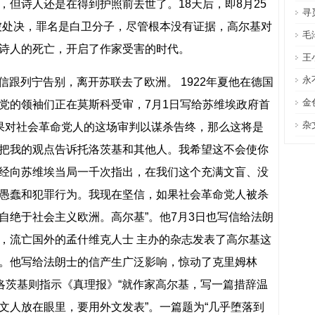
，但诗人还是在得到护照前去世了。18天后，即8月25
寻
被处决，罪名是白卫分子，尽管根本没有证据，高尔基对
毛
诗人的死亡，开启了作家受害的时代。
王
永
写信跟列宁告别，离开苏联去了欧洲。 1922年夏他在德国
金
党的领袖们正在莫斯科受审，7月1日写给苏维埃政府首
杂
如果对社会革命党人的这场审判以谋杀告终，那么这将是
把我的观点告诉托洛茨基和其他人。我希望这不会使你
经向苏维埃当局一千次指出，在我们这个充满文盲、没
愚蠢和犯罪行为。我现在坚信，如果社会革命党人被杀
自绝于社会主义欧洲。高尔基”。他7月3日也写信给法朗
，流亡国外的孟什维克人士 主办的杂志发表了高尔基这
。他写给法朗士的信产生广泛影响，惊动了克里姆林
托洛茨基则指示《真理报》“就作家高尔基，写一篇措辞温
文人放在眼里，要用外文发表”。一篇题为“几乎堕落到