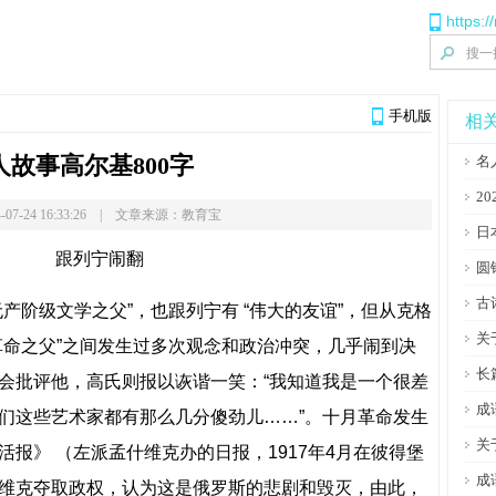
https:
手机版
相
人故事高尔基800字
名
2
-07-24 16:33:26 | 文章来源：教育宝
日
跟列宁闹翻
圆
古
阶级文学之父”，也跟列宁有 “伟大的友谊”，但从克格
关
革命之父”之间发生过多次观念和政治冲突，几乎闹到决
长
会批评他，高氏则报以诙谐一笑：“我知道我是一个很差
成
们这些艺术家都有那么几分傻劲儿……”。十月革命发生
关
报》 （左派孟什维克办的日报，1917年4月在彼得堡
成
维克夺取政权，认为这是俄罗斯的悲剧和毁灭，由此，