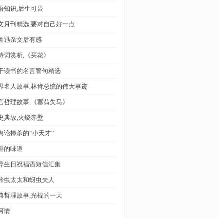
语知识,后生可畏
文月刊精选,要对自己好一点
鲁迅杂文后有感
诗词赏析,《买花》
于读书的名言警句精选
界名人故事,林肯总统的伟大事迹
言哲理故事,《塞翁失马》
史典故,火烧赤壁
舆论捧杀的“小天才”
啡的味道
导生日祝福语短信汇集
铃虫太太和蚜虫夫人
典哲理故事,光棍的一天
河情