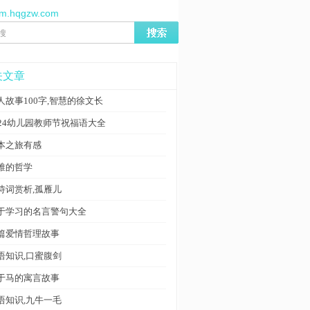
//m.hqgzw.com
关文章
人故事100字,智慧的徐文长
024幼儿园教师节祝福语大全
本之旅有感
锥的哲学
诗词赏析,孤雁儿
于学习的名言警句大全
篇爱情哲理故事
语知识,口蜜腹剑
于马的寓言故事
语知识,九牛一毛