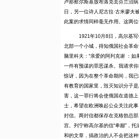
卢那察尔斯基放布洛克去芬兰治病
日，另一位诗人尼古拉·古米廖夫
此案的求情同样毫无作用。这两位
1921年10月8日，高尔基
北部一个小城，得知俄国社会革命
脑里科夫：“亲爱的阿列克谢 ：
一件有预谋的罪恶谋杀。我请求你
惊讶，因为在整个革命期间，我已
有教育的国家里，毁灭知识分子是
害，这一罪行将会使俄国在道德上
士，希望在欧洲唤起公众关注此事
封信。两封信都保存在克格勃总部
宫。列宁称高尔基的信“卑鄙”，
和的文章，搞政治的人不会把这种