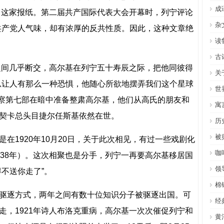
成
闭了这家报纸。第二届共产国际代表大会开幕时，列宁评论
杂
共产党人气味，却有浓厚的反共性质。因此，这种文章绝
读
古
之间几乎断交，高尔基在列宁五十寿辰之际，把他同彼得
关
总让人有那么一种恐惧，他随心所欲地摆弄我们这个星球
世
密警察第七部在暗中准备整肃高尔基，他们从高氏的朋友和
寓
契卡总头目捷尔任斯基依然在世。
历
被
1920年10月20日，关于此次相见，有过一些戏剧化
咖
938年）。这次相聚也是分手，列宁一再要高尔基移居国
领
不送你走了”。
棉
驱逐方式，两年之间有数十位知识分子被驱逐出国。可
经
走，1921年诗人布洛克重病，高尔基一次次催促列宁和
黄