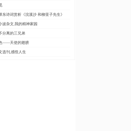
觅
泽东诗词赏析《浣溪沙·和柳亚子先生》
小波杂文,我的精神家园
不分离的三兄弟
色——天使的翅膀
文选刊,感悟人生