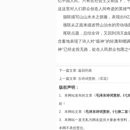
亿中国人民。只有在社会主义制度下，
这这里对人们群众创造人间奇迹的英雄
颔联描写山山水水之驯服，表现出6亿
颈联从正面来描述劈山治水的劳动场面
尾联点题，总结全诗，又回到消灭血吸
含蓄地表现了诗人对“瘟神”的轻蔑和嘲
神”已经走投无路，处在人民群众包围之
下一篇文章:
返回列表
上一篇文章:
古诗词赏析,《买花》
版权声明：
1、本网站发布的文章《
毛泽东诗词赏析,《七
处！
2、本网站文章《
毛泽东诗词赏析,《七律二首
3、本网站一直无私为网友提供大量参考资料
本网不承担责任。