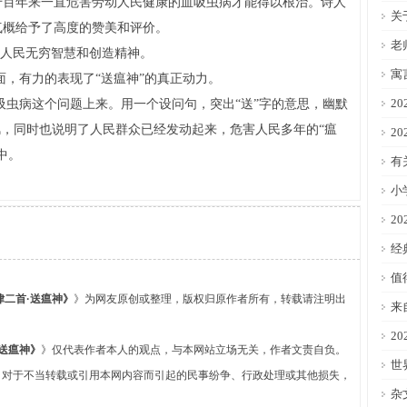
千百年来一直危害劳动人民健康的血吸虫病才能得以根治。诗人
关
气概给予了高度的赞美和评价。
老
人民无穷智慧和创造精神。
寓
，有力的表现了“送瘟神”的真正动力。
2
虫病这个问题上来。用一个设问句，突出“送”字的意思，幽默
讽，同时也说明了人民群众已经发动起来，危害人民多年的“瘟
2
中。
有
小
2
经
值
律二首·送瘟神》
》为网友原创或整理，版权归原作者所有，转载请注明出
来
2
·送瘟神》
》仅代表作者本人的观点，与本网站立场无关，作者文责自负。
世
，对于不当转载或引用本网内容而引起的民事纷争、行政处理或其他损失，
杂