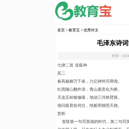
首页
>
教育宝
>
优秀作文
毛泽东诗词
时间：2024
七律二首·送瘟神
其二
春风杨柳万千条，六亿神州尽舜尧
红雨随心翻作浪，青山着意化为桥
天连五岭银锄落，地动三河铁臂摇
借问瘟君欲何往，纸船明烛照天烧。
赏析:
首联第一句写英雄的时代，第二句写英