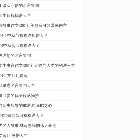
于诚实守信的名言警句
师生日祝福语大全
言故事作文300字,美丽有可能带来伤害
024年中秋节祝福语短信大全
024中秋贺卡祝福语大全
关理想的名言警句
学生寓言作文300字,动物与人类的约法三章
024杂文月刊精选
典励志名言警句大全
得欣赏的优美段落摘抄
自历史典故的成语,司马昭之心
024结婚纪念日祝福语大全
界名人故事,林肯总统的伟大事迹
文选刊,感悟人生