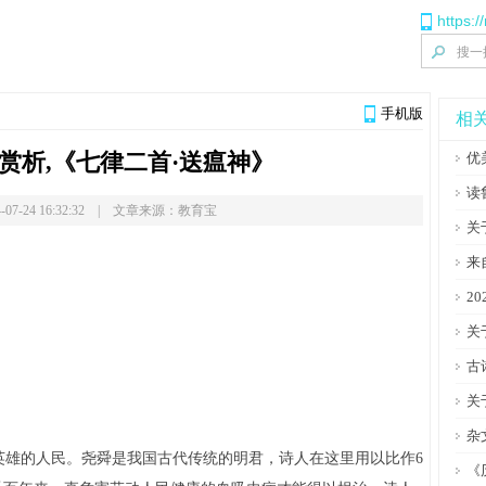
https:
手机版
相
赏析,《七律二首·送瘟神》
优
读
-07-24 16:32:32 | 文章来源：教育宝
关
来
2
。
关
。
古
。
关
杂
雄的人民。尧舜是我国古代传统的明君，诗人在这里用以比作6
《