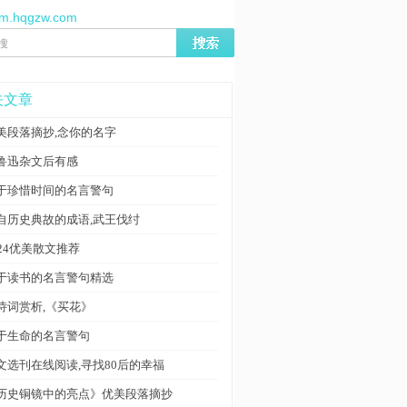
//m.hqgzw.com
关文章
美段落摘抄,念你的名字
鲁迅杂文后有感
于珍惜时间的名言警句
自历史典故的成语,武王伐纣
024优美散文推荐
于读书的名言警句精选
诗词赏析,《买花》
于生命的名言警句
文选刊在线阅读,寻找80后的幸福
历史铜镜中的亮点》优美段落摘抄