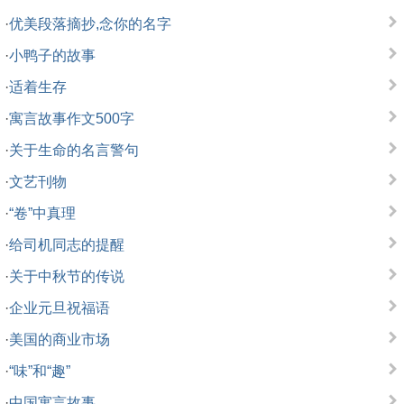
·
优美段落摘抄,念你的名字
·
小鸭子的故事
·
适着生存
·
寓言故事作文500字
·
关于生命的名言警句
·
文艺刊物
·
“卷”中真理
·
给司机同志的提醒
·
关于中秋节的传说
·
企业元旦祝福语
·
美国的商业市场
·
“味”和“趣”
·
中国寓言故事