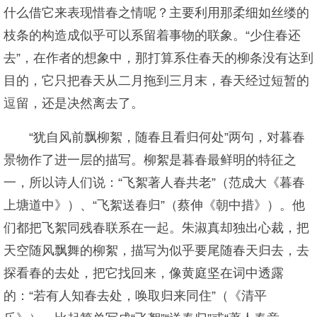
什么借它来表现惜春之情呢？主要利用那柔细如丝缕的
枝条的构造成似乎可以系留着事物的联象。“少住春还
去”，在作者的想象中，那打算系住春天的柳条没有达到
目的，它只把春天从二月拖到三月末，春天经过短暂的
逗留，还是决然离去了。
“犹自风前飘柳絮，随春且看归何处”两句，对暮春
景物作了进一层的描写。柳絮是暮春最鲜明的特征之
一，所以诗人们说：“飞絮著人春共老”（范成大《暮春
上塘道中》）、“飞絮送春归”（蔡伸《朝中措》）。他
们都把飞絮同残春联系在一起。朱淑真却独出心裁，把
天空随风飘舞的柳絮，描写为似乎要尾随春天归去，去
探看春的去处，把它找回来，像黄庭坚在词中透露
的：“若有人知春去处，唤取归来同住”（《清平