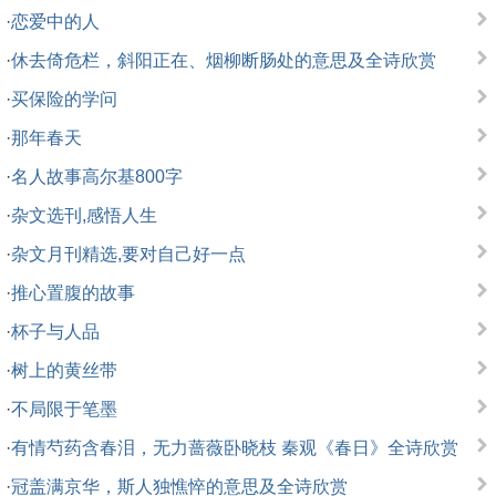
·
恋爱中的人
·
休去倚危栏，斜阳正在、烟柳断肠处的意思及全诗欣赏
·
买保险的学问
·
那年春天
·
名人故事高尔基800字
·
杂文选刊,感悟人生
·
杂文月刊精选,要对自己好一点
·
推心置腹的故事
·
杯子与人品
·
树上的黄丝带
·
不局限于笔墨
·
有情芍药含春泪，无力蔷薇卧晓枝 秦观《春日》全诗欣赏
·
冠盖满京华，斯人独憔悴的意思及全诗欣赏