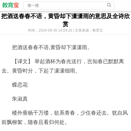
把酒送春春不语，黄昏却下潇潇雨的意思及全诗欣
赏
时间：2024-09-30 14:09:25 | 文章来源：教育宝
把酒送春春不语,黄昏却下潇潇雨。
【译文】 举起酒杯为春光送行，岂知春已默默离
去。黄昏时分，下起了潇潇细雨。
蝶恋花
朱淑真
楼外垂杨千万缕，欲系青春，少住春还去。犹自风
前飘柳絮，随春且看归何处。