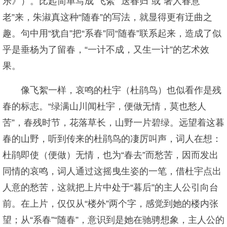
乐》）。比起简单写成“飞絮”“送春归”或“著人春意
老”来，朱淑真这种“随春”的写法，就显得更有迂曲之
趣。句中用“犹自”把“系春”同“随春”联系起来，造成了似
乎是垂杨为了留春，“一计不成，又生一计”的艺术效
果。
像飞絮一样，哀鸣的杜宇（杜鹃鸟）也似看作是残
春的标志。“绿满山川闻杜宇，便做无情，莫也愁人
苦”，春残时节，花落草长，山野一片碧绿。远望着这暮
春的山野，听到传来的杜鹃鸟的凄厉叫声，词人在想：
杜鹃即使（便做）无情，也为“春去”而愁苦，因而发出
同情的哀鸣，词人通过这摇曳生姿的一笔，借杜宇点出
人意的愁苦，这就把上片中处于“暮后”的主人公引向台
前。在上片，仅仅从“楼外”两个字，感觉到她的楼内张
望；从“系春”“随春”，意识到是她在驰骋想象，主人公的