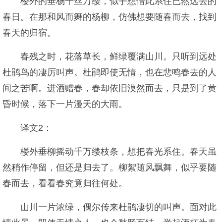
楼外的垂杨千丝万缕，似乎想借此系住已然远去的
春日。在那和风而舞的杨柳，仿佛想要随春而去，找到
春天的归宿。
春残之时，花落草长，鲜绿覆满山川。只听到远处
杜鹃鸟的凄厉叫声。杜鹃即使无情，也在悲鸣春去的人
间之苦啊。进酒赠春，春却依旧漠然而去，只是到了黄
昏时候，落下一片漫天的大雨。
译文2：
楼外垂柳摇动千万缕枝条，想把春光系住。春天虽
然稍作停留，但还是归去了。柳絮随风飘舞，似乎要随
春而去，看看春究竟归往何处。
山川一片浓绿，偶尔传来杜鹃凄切的叫声。面对此