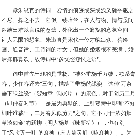
读朱淑真的诗词，爱情的痕迹或深或浅又确乎驱之
不尽、挥之不去，它似一缕暗丝，在人与物、情与景间
纠结出难以言说的意蕴，外化出一个旖旎的意象空间，
让人无限的想象。朱淑真是宋代一位才貌出众、善绘
画、通音律、工诗词的才女，但她的婚姻很不美满，婚
后抑郁寡欢，故诗词中“多忧愁怨恨之语”。
词中首先出现的是垂杨。“楼外垂杨千万缕，欲系青
春，少住春还去”三句，描绘了垂杨的绿姿。这种“万条
垂下绿丝绦”（贺知章《咏柳》）的景色，对于阴历二月
（即仲春时节），是最为典型的。上引贺诗中即有“不知
细叶谁裁出，二月春风似剪刀”之句。它不同于“浓如烟
草淡如金”的新柳（明人杨基《咏新柳》），也有别
于“风吹无一叶”的衰柳（宋人翁灵舒《咏衰柳》）。为