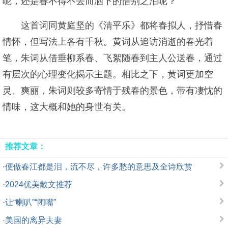
呢，还是春不得不去而洒下的惜别之泪呢？
这首词同黄庭坚的《清平乐》都将春拟人，抒惜春
情怀，但写法上各有千秋。黄词从追访消逝的春光着
笔，朱词从借垂柳系春、飞絮随春到主人公送春，通过
有层次的心理变化揭示主题。相比之下，黄词更加空
灵、爽丽，朱词则较多寄情于残春的景色，带有凄忱的
情味，这大概和她的身世有关。
推荐文章：
·
便做春江都是泪，流不尽，许多愁的意思及全诗欣赏
·
2024优美散文推荐
·
让“喇叭”“闭嘴”
·
美国的离异夫妻