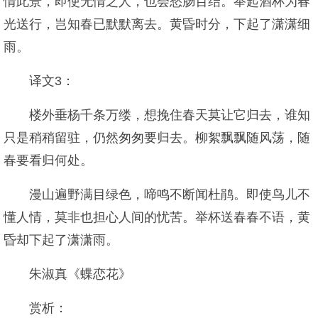
情此景，即使无情之人，也会愁肠百结。举起酒杯为春
光送行，岂知春已默默离去。黄昏时分，下起了潇潇细
雨。
译文3：
楼外垂杨千条万缕，想挽住春天莫让它归去，谁知
只是稍稍留驻，仍然匆匆要归去。柳絮飘飘随风荡，随
春要看归何处。
漫山遍野满目绿色，啼鸣不断闻杜鹃。即使鸟儿不
懂人情，莫非也担心人间的忧苦。举杯送春春不语，黄
昏却下起了潇潇雨。
朱淑真《蝶恋花》
赏析：