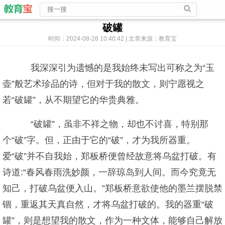
破罐
时间：2024-08-28 10:40:42 | 文章来源：教育宝
我深深引为遗憾的是我始终未写出可称之为“玉
壶”般艺术珍品的诗，但对于我的散文，则宁愿视之
若“破罐”，从不期望它的华贵典雅。
“破罐”，虽非不祥之物，却也不讨喜，特别那
个“破”字。但，正由于它的“破”，才为我所器重。
爱“破”并不自我始，郑板桥便曾经故意将乌盆打破。有
诗道:“春风春雨洗妙颜，一辞琼岛到人间。而今究竟无
知己，打破乌盆便入山。”郑板桥意欲使他的墨兰摆脱禁
锢，重返其天真自然，才将乌盆打破的。我的器重“破
罐”，则是想望我的散文，作为一种文体，能够自己解放