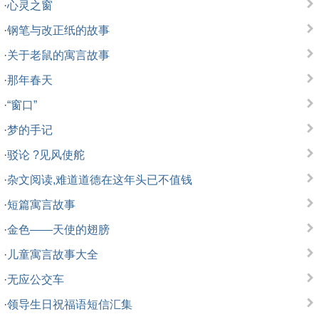
·
心灵之窗
·
钢笔与改正纸的故事
·
关于老鼠的寓言故事
·
那年春天
·
“窗口”
·
梦的手记
·
驳论 ?见风使舵
·
杂文阅读,难道道德在这年头已不值钱
·
短篇寓言故事
·
金色——天使的翅膀
·
儿童寓言故事大全
·
无应公交车
·
领导生日祝福语短信汇集