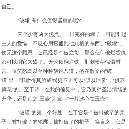
自己。
“破雄”有什么值得器重的呢?
它至少有两大优点。一只完好的罐子，可能引起
主人的爱惜，不忍心用它盛乱七八糟的东西。“破罐”，
便无这个顾忌，它已经是个破烂货，那么任何破烂货也
都可以用它来盛了。无论废铜烂铁、荆刺羡葵假语村
言、嘻笑怒骂以至种种胡说八道，盛在散文的“破
罐”里，可谓“得其所哉m}更不止可以“倾以泪泉”，“供养
鲜花”的。至于诗，在我的偏见中，它乃某种圣洁情绪的
升华，还是贮之“玉壶”为宜—“一片冰心在玉壶!”
“破罐”的第二个好处，在于它是个被打破了的壳
子，被打破了的轮廓，被打破了的框子。换言之，它是