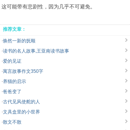
这可能带有悲剧性，因为几乎不可避免。
推荐文章：
·
焕然一新的抚顺
·
读书的名人故事,王亚南读书故事
·
爱的见证
·
寓言故事作文350字
·
养猫的启示
·
爸爸变了
·
古代见风使舵的人
·
文具盒里的小世界
·
散文不散