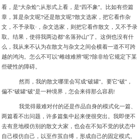
看，是“大杂烩”;从形式上看，是“四不象”。比如有些篇
章，算是杂文呢?还是散文呢?散文选家，把它看作杂
文，不予录取·，杂文选家，则把它看作散文，又不予录
取。结果，使得我两边都“名落孙山”了。这倒也没有什
么，我从来不认为在散文与杂文之间会横着一道不可跨
越的鸿沟。怎么不可以“雌雄难辨”呢?除非给它规定下某
些硬性的障碍。
然而，我的散文哪里会写成“破罐”。要它“破”，
偏不“破罐“破”是一种境界，怎会来得那么容易!
我觉得最难对付的还是作品自身的模式化一篇、
两篇看不出问题，许多篇集中起来便很突出。我即便不
去有意地模仿别的散文大家，也会在不知不觉的状态中
自己模仿自己，以至作茧自缚，形成自己的固定模式。