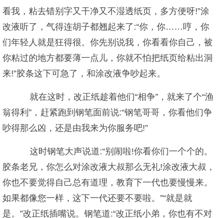
看我，粘去错别字又干净又不湿透纸页，多方便呀!”涂
改液听了，气得连胡子都翘起来了:“你，你……哼，你
们年轻人就是狂得很。你先别说我，你看看你自己，被
你粘过的地方都要薄一点儿，你就不怕把纸页给粘出洞
来!”胶条这下可急了，和涂改液争吵起来。
就在这时，改正纸趁着他们“相争”，就来了个“渔
翁得利”，赶紧跑到钢笔面前说:“钢笔哥哥，你看他们争
吵得那么凶，还是由我来为你服务吧!”
这时钢笔大声说道:“别闹啦!你看你们一个个的。
胶条老兄，你怎么对涂改液大叔那么无礼!涂改液大叔，
你也不要觉得自己总有道理，教育下一代也要慢慢来。
如果都像您一样，这下一代还要不要啦。”“就是就
是。”改正纸插嘴说。钢笔道:“改正纸小弟，你也有不对