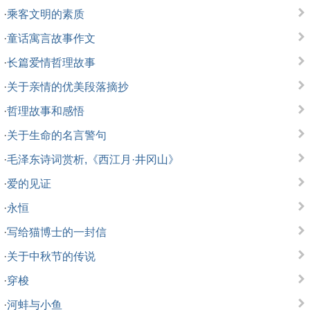
·
乘客文明的素质
·
童话寓言故事作文
·
长篇爱情哲理故事
·
关于亲情的优美段落摘抄
·
哲理故事和感悟
·
关于生命的名言警句
·
毛泽东诗词赏析,《西江月·井冈山》
·
爱的见证
·
永恒
·
写给猫博士的一封信
·
关于中秋节的传说
·
穿梭
·
河蚌与小鱼