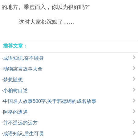
的地方。乘虚而入，你以为很好吗?”
这时大家都沉默了……
推荐文章：
·
成语知识,奋不顾身
·
动物寓言故事大全
·
梦想随想
·
小柏树自述
·
中国名人故事500字,关于郭德纲的成名故事
·
阿格的遭遇
·
并不遥远的远方
·
成语知识,后生可畏