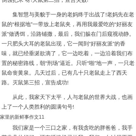
倒蚀把米”呀!灭鼠第二招，宣告失败!
集智慧与美貌于一身的老妈终于出战了!老妈先在老
鼠的“根据地”一带放上老鼠夹，再用我最爱吃的“好丽友
派”做诱饵，沿路铺撒，最后，我们躲在门后窥视动静。
一只肥头大耳的老鼠出现，它一闻到“好丽友派”的香
味，就已经垂涎欲滴了，它一边吃着，一边沿着我们布
置的秘密路线，朝“刑场”逼近。只听“啪”地一声，一只老
鼠命丧黄泉。几天过后，已有几十只老鼠走上了西天
路。灭鼠第三招，宣告成功!
从此，我家天下太平，人与老鼠的世界大战，也画
上了一个人类胜利的圆满句号!
家里的新鲜事作文11
我们家是一个三口之家，有我贪吃的胖爸爸，我手