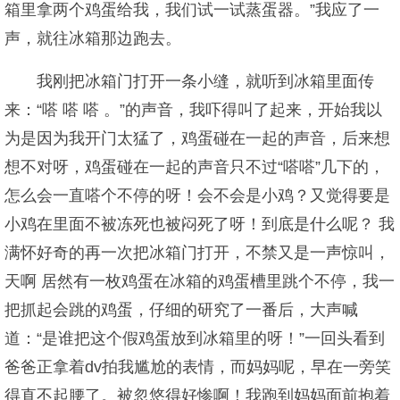
箱里拿两个鸡蛋给我，我们试一试蒸蛋器。”我应了一
声，就往冰箱那边跑去。
我刚把冰箱门打开一条小缝，就听到冰箱里面传
来：“嗒 嗒 嗒 。”的声音，我吓得叫了起来，开始我以
为是因为我开门太猛了，鸡蛋碰在一起的声音，后来想
想不对呀，鸡蛋碰在一起的声音只不过“嗒嗒”几下的，
怎么会一直嗒个不停的呀！会不会是小鸡？又觉得要是
小鸡在里面不被冻死也被闷死了呀！到底是什么呢？ 我
满怀好奇的再一次把冰箱门打开，不禁又是一声惊叫，
天啊 居然有一枚鸡蛋在冰箱的鸡蛋槽里跳个不停，我一
把抓起会跳的鸡蛋，仔细的研究了一番后，大声喊
道：“是谁把这个假鸡蛋放到冰箱里的呀！”一回头看到
爸爸正拿着dv拍我尴尬的表情，而妈妈呢，早在一旁笑
得直不起腰了。被忽悠得好惨啊！我跑到妈妈面前抱着