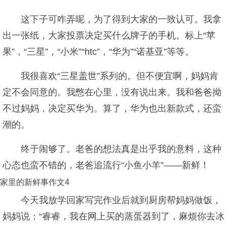
这下子可咋弄呢，为了得到大家的一致认可。我拿
出一张纸，大家投票决定买什么牌子的手机。标上“苹
果”，“三星”，“小米”“htc”，“华为”“诺基亚”等等。
我很喜欢“三星盖世”系列的。但不便宜啊，妈妈肯
定不会同意的。我憋在心里，没有说出来。我和爸爸拗
不过妈妈，决定买华为。算了，华为也出新款式，还蛮
潮的。
终于闹够了。老爸的想法真是出乎我的意料，这种
心态也蛮不错的，老爸追流行“小鱼小羊”——新鲜！
家里的新鲜事作文4
今天我放学回家写完作业后就到厨房帮妈妈做饭，
妈妈说：“睿睿，我在网上买的蒸蛋器到了，麻烦你去冰