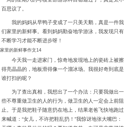
百思议了。
我的妈妈从早鸭子变成了一只美天鹅，真是一件我
们家里的新鲜事。看到妈妈勤奋地学游泳，我发现只有
不断学习才能不断进步呀！
家里的新鲜事作文14
今天我一走进家门，惊奇地发现地上的瓷砖上被擦
得亮晶晶的，地板滑得像一个溜冰场。我很好奇到底是
谁打扫的呢？
为了查出真相，我想出了一个办法：只要我做出一
些不尊重做卫生的人的行为，做卫生的人一定会上前阻
止。于是我把鞋子随意扔在地上，结果老爸飞快地跑过
来喊道：“女儿，不许把鞋乱扔！”我惊讶地张大嘴巴：