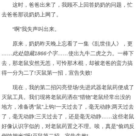
这时，爸爸出来了，我顾不上回答奶奶的问题，忙
去爸爸那说奶奶上网了。
“啊”我失声叫出来。
原来，奶奶昨天晚上忘看了一集《乱世佳人》，更
……此处隐藏1866个字……
使出九牛二虎之力。一棒下
去，那老鼠安然无恙，可怜那木棍，却被老爸的蛮力搞
得一分为二了!灭鼠第一招，宣告失败!
现在，我的第二招闪亮登场!先进武器老鼠药便成了
灭鼠工具。我们现将老鼠药洒在“猎物”老鼠经常出没的
地方，准备诱“鼠”上钩!一天过去了，毫无动静;两天过去
了，毫无动静;三天过去了，还是毫无动静……这些老鼠
好像认识字似的，对老鼠药置之不理。唉，真是“偷鸡反