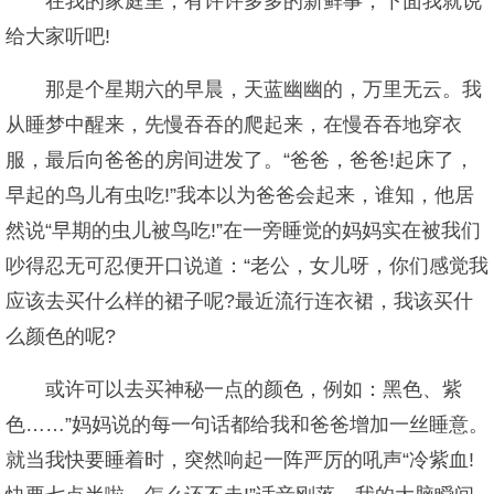
在我的家庭里，有许许多多的新鲜事，下面我就说
给大家听吧!
那是个星期六的早晨，天蓝幽幽的，万里无云。我
从睡梦中醒来，先慢吞吞的爬起来，在慢吞吞地穿衣
服，最后向爸爸的房间进发了。“爸爸，爸爸!起床了，
早起的鸟儿有虫吃!”我本以为爸爸会起来，谁知，他居
然说“早期的虫儿被鸟吃!”在一旁睡觉的妈妈实在被我们
吵得忍无可忍便开口说道：“老公，女儿呀，你们感觉我
应该去买什么样的裙子呢?最近流行连衣裙，我该买什
么颜色的呢?
或许可以去买神秘一点的颜色，例如：黑色、紫
色……”妈妈说的每一句话都给我和爸爸增加一丝睡意。
就当我快要睡着时，突然响起一阵严厉的吼声“冷紫血!