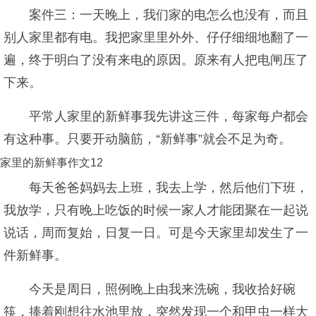
案件三：一天晚上，我们家的电怎么也没有，而且
别人家里都有电。我把家里里外外、仔仔细细地翻了一
遍，终于明白了没有来电的原因。原来有人把电闸压了
下来。
平常人家里的新鲜事我先讲这三件，每家每户都会
有这种事。只要开动脑筋，“新鲜事”就会不足为奇。
家里的新鲜事作文12
每天爸爸妈妈去上班，我去上学，然后他们下班，
我放学，只有晚上吃饭的时候一家人才能团聚在一起说
说话，周而复始，日复一日。可是今天家里却发生了一
件新鲜事。
今天是周日，照例晚上由我来洗碗，我收拾好碗
筷，捧着刚想往水池里放，突然发现一个和甲虫一样大