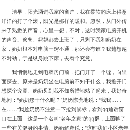
清早，阳光洒进我家的窗户，我在柔软的床上得意
洋洋的打了个滚，阳光是那样的暖和。忽然，从门外传
来了熟悉的声音，心里一想，不对，这时我家电脑开机
的声音。爸爸、妈妈都去上班了，只剩下我和奶奶在
家，奶奶根本对电脑一窍不通，那还会有谁？我越想越
不对劲，于是纵身跳下床，去看个究竟。
我悄悄地走到电脑房门前，把门开了一个缝，向里
面探去。原来是奶奶坐在电脑前不知干什么，我推开门
想探个究竟。奶奶见到我不知所措地站了起来，我好奇
地问：“奶奶您干什么呢？”奶奶惊慌地说：“我我……
在……”我趁奶奶不注意一下抢到鼠标，看到qq通话窗
口在上面，这是一个名叫“老年之家”的qq群，上面聊了
一些有关健身的事情。奶奶解释说：“这时我们小区老年