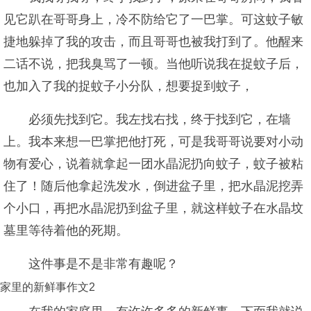
见它趴在哥哥身上，冷不防给它了一巴掌。可这蚊子敏
捷地躲掉了我的攻击，而且哥哥也被我打到了。他醒来
二话不说，把我臭骂了一顿。当他听说我在捉蚊子后，
也加入了我的捉蚊子小分队，想要捉到蚊子，
必须先找到它。我左找右找，终于找到它，在墙
上。我本来想一巴掌把他打死，可是我哥哥说要对小动
物有爱心，说着就拿起一团水晶泥扔向蚊子，蚊子被粘
住了！随后他拿起洗发水，倒进盆子里，把水晶泥挖弄
个小口，再把水晶泥扔到盆子里，就这样蚊子在水晶坟
墓里等待着他的死期。
这件事是不是非常有趣呢？
家里的新鲜事作文2