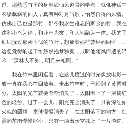
过。那熟悉竹子的身影如仙风道骨的学者，就像神话中
衣缕飘飘的仙人，真有种对月当歌，怡然自得的风情。
仿佛自己也是那竹，那令我永生难忘的家乡的竹，我在
这和小鸟为伴，和花草为友，和大地融为一体。我的手
细细抚过那碧玉似的竹叶，想象着那些曾经的回忆，耳
边忽觉得响起王维悠然抱琴独奏，只听他随风而逝的轻
吟：“深林人不知，明月来相照。”
我在竹林里闲逛着，在这儿度过的时光像放电影一
般一直在我心中回放着。走出竹林时，已经到了黄昏时
分。太阳的光芒就要渐渐消失了，太阳围上了一层橘红
色的轻纱。过了一会儿，阳光完全消失了，只有深红如
火似的圆球。拿球慢慢消失了，在太阳落下的地方，红
霞的范围慢慢缩小，只有一两出天空抹上了一片淡红。