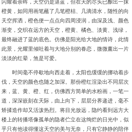
闪耀着余晖，天空仍是湛蓝，但在天的尽头已酿出一抹
橙黄，如同用画笔蘸了几笔橙桔、几滴清水，随性的向
天空挥洒，橙色便一点点向四周浸润，由深及浅、颜色
渐变，交织在远方的天空，橙黄、橘色、淡黄、浅绿，
最终融进了蓝的底色。仿佛是阳光给大地的情诗，此情
此景，光耀里倾吐着与大地分别的眷恋，微微薰出一片
淡淡的红晕，煞是可爱。
时间毫不停歇地向西走着，太阳也缓缓的挪动着步
伐，天空的颜色也随之加深。那份橙红渲染出不同层次
来，蓝、黄、橙、红，仿佛西方简单的水粉画，一笔一
道，深深嵌刻在天际，由上向下，层层分界递进，毫不
矫揉造作却又活泼热烈。将目光放远，隐约看到远方大
楼上的转播塔像孤单的隐者伫立在这绚烂的日光中，似
乎只有他读得懂这天空的美与无奈，只有它静静的陪伴