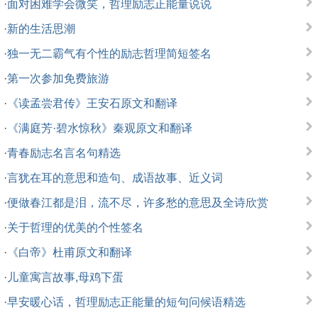
·
面对困难学会微笑，哲理励志正能量说说
·
新的生活思潮
·
独一无二霸气有个性的励志哲理简短签名
·
第一次参加免费旅游
·
《读孟尝君传》王安石原文和翻译
·
《满庭芳·碧水惊秋》秦观原文和翻译
·
青春励志名言名句精选
·
言犹在耳的意思和造句、成语故事、近义词
·
便做春江都是泪，流不尽，许多愁的意思及全诗欣赏
·
关于哲理的优美的个性签名
·
《白帝》杜甫原文和翻译
·
儿童寓言故事,母鸡下蛋
·
早安暖心话，哲理励志正能量的短句问候语精选