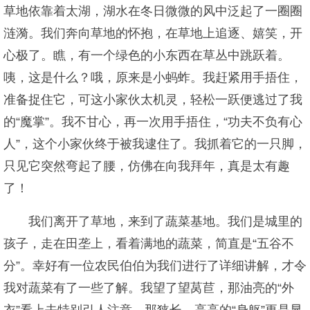
草地依靠着太湖，湖水在冬日微微的风中泛起了一圈圈
涟漪。我们奔向草地的怀抱，在草地上追逐、嬉笑，开
心极了。瞧，有一个绿色的小东西在草丛中跳跃着。
咦，这是什么？哦，原来是小蚂蚱。我赶紧用手捂住，
准备捉住它，可这小家伙太机灵，轻松一跃便逃过了我
的“魔掌”。我不甘心，再一次用手捂住，“功夫不负有心
人”，这个小家伙终于被我逮住了。我抓着它的一只脚，
只见它突然弯起了腰，仿佛在向我拜年，真是太有趣
了！
我们离开了草地，来到了蔬菜基地。我们是城里的
孩子，走在田垄上，看着满地的蔬菜，简直是“五谷不
分”。幸好有一位农民伯伯为我们进行了详细讲解，才令
我对蔬菜有了一些了解。我望了望莴苣，那油亮的“外