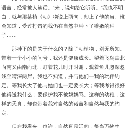
语言，经常被人笑话。“来，说句给它听听。”我也不明
白，就与那某植《动》物说上两句，却上了他的当。谁
会知道，受过打击的我仍在自然中种下了稚嫩的种
子……
那种下的是关于什么的？除了动植物，别无所知。
带着一个小小的问号，我还是健康成长。望着飞鸟由北
向南又由南向北，盯着花儿时开时谢，观着鱼儿忽深忽
浅至晴深两岸。我也不知道，并与他们—我的玩伴约
定。等我长大了他与她们也一定要长大；等我考得很好
他得送我什么；要保护我不被妈妈骂。这样的幼稚，这
样的天真，却也带着我对自然的诺言和自然与我的约
定。
但在我看来，也许，自然真是活的，每当万物生