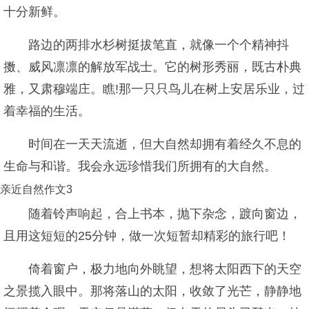
十分新鲜。
路边的两排水杉树挺拔笔直，就像一个个精神抖
擞、威风凛凛的解放军战士。它的树形秀丽，既古朴典
雅，又肃穆端庄。瞧!那一只只鸟儿在树上安居乐业，过
着幸福的生活。
时间在一天天流逝，但大自然却拥有着经久不息的
生命与和谐。我会永远珍惜我们所拥有的大自然。
亲近自然作文3
随着铃声响起，合上书本，抛下杂念，踱向窗边，
且用这短短的25分钟，做一次短暂却精彩的旅行吧！
倚着窗户，极力地向外眺望，想将太阳西下的天空
之景揽入眼中。那将落山的太阳，收敛了光芒，静静地