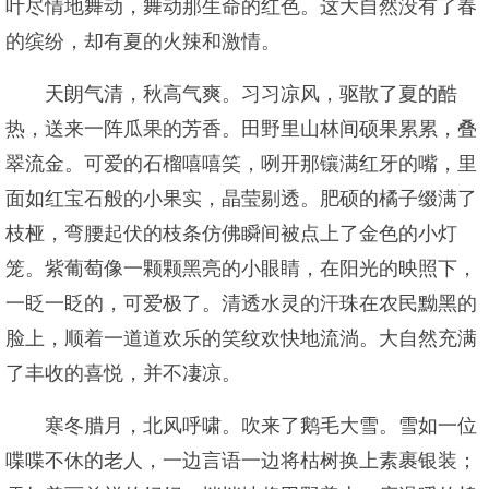
叶尽情地舞动，舞动那生命的红色。这大自然没有了春
的缤纷，却有夏的火辣和激情。
天朗气清，秋高气爽。习习凉风，驱散了夏的酷
热，送来一阵瓜果的芳香。田野里山林间硕果累累，叠
翠流金。可爱的石榴嘻嘻笑，咧开那镶满红牙的嘴，里
面如红宝石般的小果实，晶莹剔透。肥硕的橘子缀满了
枝桠，弯腰起伏的枝条仿佛瞬间被点上了金色的小灯
笼。紫葡萄像一颗颗黑亮的小眼睛，在阳光的映照下，
一眨一眨的，可爱极了。清透水灵的汗珠在农民黝黑的
脸上，顺着一道道欢乐的笑纹欢快地流淌。大自然充满
了丰收的喜悦，并不凄凉。
寒冬腊月，北风呼啸。吹来了鹅毛大雪。雪如一位
喋喋不休的老人，一边言语一边将枯树换上素裹银装；