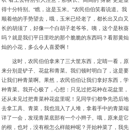
衣”看上去特别引人注意，那狭长、高高的“身躯”更是显
得十分特别。“瞧，这是玉米。”农民伯伯笑着说道。我
顺着他的手势望去，哦，玉米已经老了，都长出又白又
长的胡须了，好像一个白胡子老爷爷。咦，这个是秋葵
吗？就是我们平日里吃的那个脆脆的东西吗？看那黄灿
灿的小花，多么令人喜爱啊！
这时，农民伯伯拿来了三大筐东西，定睛一看，原
来分别是铲子、花盆和青菜。我们顿时明白了，这是要
让我们种青菜啊。果然，农民伯伯让我们拿好东西，学
种青菜。我开心极了，心想：只见过把花种在花盆里，
还从未见过把青菜种花盆里呢！见同学们都争先恐后地
去拿工具、青菜，我也混入了人堆，拿着手中的青菜端
详了一会，发现青菜底部有一个小辫子。哦，原来是它
的根，也对，没有根怎么样能种呢？开始种菜了，我先