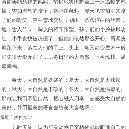
雪如美丽慈祥的妈妈，悄悄地将田野盖上一床温暖的棉
被；雪如淘气的孩子，将小屋藏起。漫天飞雪招引来孩
子们的欢笑，空中雪球交织，划出一条条洁白的丝带，
地上雪人伫立，调皮的相互张望。孩子们的小脸被风吻
红，小手也快被冻僵了，但他们依然那么开心。雪调皮
地跑下来，落在人们的手上、头上，却又如变魔术一般
消失得无影无踪了……冬日里的大自然，玉树琼枝、温
馨幸福。
春天，大自然是妖娆的；夏天，大自然是火辣辣
的；秋天，大自然是丰硕的；冬天，大自然是温馨的。
那就让我们亲近自然，把心融入四季，去感受大自然的
美好，并用最美的语言去赞美大自然吧！
亲近自然作文14
儿时无知，认为所有动物乃至植物都能听懂自己的