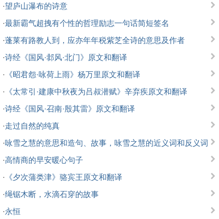
·
望庐山瀑布的诗意
·
最新霸气超拽有个性的哲理励志一句话简短签名
·
蓬莱有路教人到，应亦年年税紫芝全诗的意思及作者
·
诗经《国风·邶风·北门》原文和翻译
·
《昭君怨·咏荷上雨》杨万里原文和翻译
·
《太常引·建康中秋夜为吕叔潜赋》辛弃疾原文和翻译
·
诗经《国风·召南·殷其雷》原文和翻译
·
走过自然的纯真
·
咏雪之慧的意思和造句、故事，咏雪之慧的近义词和反义词
·
高情商的早安暖心句子
·
《夕次蒲类津》骆宾王原文和翻译
·
绳锯木断，水滴石穿的故事
·
永恒