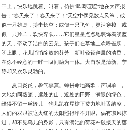
干上，快乐地跳着、叫着，仿佛“唧唧喳喳”地在大声报
告：“春天来了！春天来了！”天空中偶见数点风筝，或
似一只雄鹰，搏击长空；或似一只飞鱼，灵活穿梭；或
似一只羚羊，欢快奔跃……它们星星点点地装饰着淡蓝
的天，牵动了洁白的云朵。孩子们在草地上欢呼雀跃，
闭上眼，花儿悄悄绽放的芬芳，新叶轻轻伸展的清香，
在你不经意的一呼一吸间融为一体。大自然是清新、宁
静却又欢乐灵动的。
夏日炎炎，暑气熏蒸。蝉拼命地高歌，声调单一。
大地如同蒸笼，远处的山，近处的田野，满眼的绿色，
绿得不留一丝缝儿。狗儿趴在屋檐下费力地吐舌纳凉，
人们的双眼被这火红的太阳照得睁不开眼。偶有凉风掠
过，却不见鸟儿的身影，只有满池的荷花冲破接天的莲