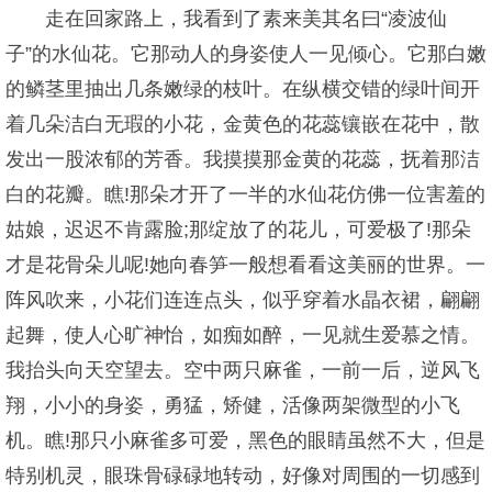
走在回家路上，我看到了素来美其名曰“凌波仙
子”的水仙花。它那动人的身姿使人一见倾心。它那白嫩
的鳞茎里抽出几条嫩绿的枝叶。在纵横交错的绿叶间开
着几朵洁白无瑕的小花，金黄色的花蕊镶嵌在花中，散
发出一股浓郁的芳香。我摸摸那金黄的花蕊，抚着那洁
白的花瓣。瞧!那朵才开了一半的水仙花仿佛一位害羞的
姑娘，迟迟不肯露脸;那绽放了的花儿，可爱极了!那朵
才是花骨朵儿呢!她向春笋一般想看看这美丽的世界。一
阵风吹来，小花们连连点头，似乎穿着水晶衣裙，翩翩
起舞，使人心旷神怡，如痴如醉，一见就生爱慕之情。
我抬头向天空望去。空中两只麻雀，一前一后，逆风飞
翔，小小的身姿，勇猛，矫健，活像两架微型的小飞
机。瞧!那只小麻雀多可爱，黑色的眼睛虽然不大，但是
特别机灵，眼珠骨碌碌地转动，好像对周围的一切感到