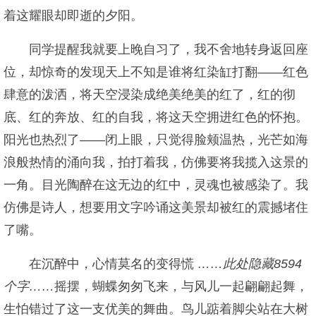
着这耀眼却即逝的夕阳。
同学提醒我就要上晚自习了，我不舍地转身返回座
位，却惊奇的发现天上不知是谁将红染缸打翻——红色
肆意的泼洒，将天空浸染成绝美绝美的红了，红的彻
底、红的奔放、红的自我，将这天空拥进红色的怀抱。
阳光也热烈了——闭上眼，只觉得脸颊温热，光芒如海
浪般热情的涌向我，拍打着我，仿佛要将我揽入这景的
一角。目光陶醉在这无边的红中，灵魂也被感染了。我
仿佛是诗人，想要用文字吟诵这美景却被红的震撼堵住
了嘴。
在沉醉中，心情莫名的变得慌
……此处隐藏8594
个字……
摇摆，蝴蝶匆匆飞来，与风儿一起翩翩起舞，
生怕错过了这一支优美的舞曲。鸟儿踮着脚尖站在大树