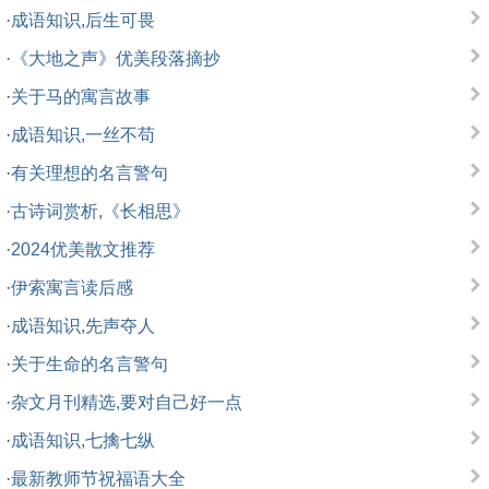
·
成语知识,后生可畏
·
《大地之声》优美段落摘抄
·
关于马的寓言故事
·
成语知识,一丝不苟
·
有关理想的名言警句
·
古诗词赏析,《长相思》
·
2024优美散文推荐
·
伊索寓言读后感
·
成语知识,先声夺人
·
关于生命的名言警句
·
杂文月刊精选,要对自己好一点
·
成语知识,七擒七纵
·
最新教师节祝福语大全