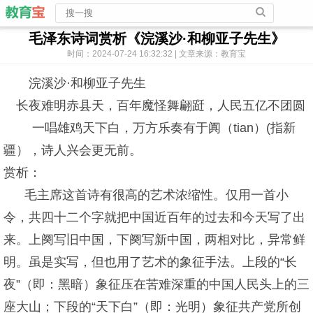
毛泽东诗词赏析《浣溪沙·和柳亚子先生》
时间：2024-07-24 16:32:32 | 文章来源：教育宝
浣溪沙·和柳亚子先生
长夜难明赤县天，百年魔怪舞翩跹，人民五亿不团圆
一唱雄鸡天下白，万方乐奏有于阗（tian）(指新
疆），诗人兴会更无前。
赏析：
毛主席这首诗有很高的艺术浓缩性。仅用一首小
令，共四十二个字就把中国近百年的过去和今天写了出
来。上阕写旧中国，下阕写新中国，两相对比，异常鲜
明。虽是实写，但也用了艺术的象征手法。上段的“长
夜”（即：黑暗）象征压在苦难深重的中国人民头上的三
座大山；下段的“天下白”（即：光明）象征共产党所创