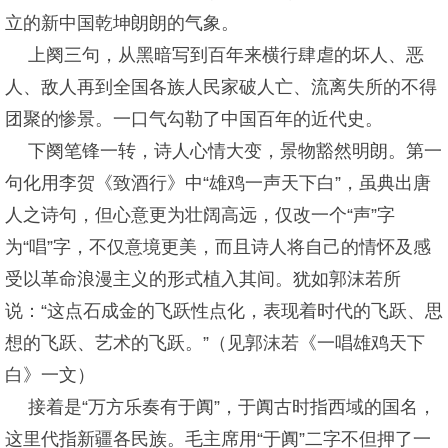
立的新中国乾坤朗朗的气象。
上阕三句，从黑暗写到百年来横行肆虐的坏人、恶
人、敌人再到全国各族人民家破人亡、流离失所的不得
团聚的惨景。一口气勾勒了中国百年的近代史。
下阕笔锋一转，诗人心情大变，景物豁然明朗。第一
句化用李贺《致酒行》中“雄鸡一声天下白”，虽典出唐
人之诗句，但心意更为壮阔高远，仅改一个“声”字
为“唱”字，不仅意境更美，而且诗人将自己的情怀及感
受以革命浪漫主义的形式植入其间。犹如郭沫若所
说：“这点石成金的飞跃性点化，表现着时代的飞跃、思
想的飞跃、艺术的飞跃。”（见郭沫若《一唱雄鸡天下
白》一文）
接着是“万方乐奏有于阗”，于阗古时指西域的国名，
这里代指新疆各民族。毛主席用“于阗”二字不但押了一