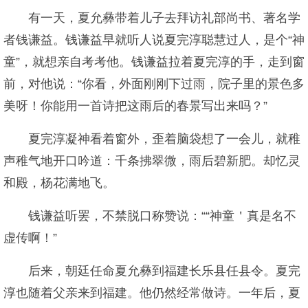
有一天，夏允彝带着儿子去拜访礼部尚书、著名学
者钱谦益。钱谦益早就听人说夏完淳聪慧过人，是个“神
童”，就想亲自考考他。钱谦益拉着夏完淳的手，走到窗
前，对他说：“你看，外面刚刚下过雨，院子里的景色多
美呀！你能用一首诗把这雨后的春景写出来吗？”
夏完淳凝神看着窗外，歪着脑袋想了一会儿，就稚
声稚气地开口吟道：千条拂翠微，雨后碧新肥。却忆灵
和殿，杨花满地飞。
钱谦益听罢，不禁脱口称赞说：““神童＇真是名不
虚传啊！”
后来，朝廷任命夏允彝到福建长乐县任县令。夏完
淳也随着父亲来到福建。他仍然经常做诗。一年后，夏