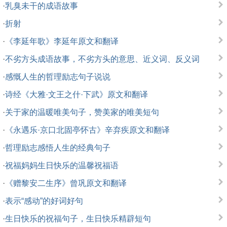
·
乳臭未干的成语故事
·
折射
·
《李延年歌》李延年原文和翻译
·
不劣方头成语故事，不劣方头的意思、近义词、反义词
·
感慨人生的哲理励志句子说说
·
诗经《大雅·文王之什·下武》原文和翻译
·
关于家的温暖唯美句子，赞美家的唯美短句
·
《永遇乐·京口北固亭怀古》辛弃疾原文和翻译
·
哲理励志感悟人生的经典句子
·
祝福妈妈生日快乐的温馨祝福语
·
《赠黎安二生序》曾巩原文和翻译
·
表示“感动”的好词好句
·
生日快乐的祝福句子，生日快乐精辟短句