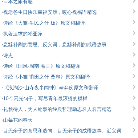
·
日本之旅有感
·
祝老爸生日快乐幸福安康，暖心祝福语精选
·
诗经《大雅·生民之什·板》原文和翻译
·
执著追求的邓亚萍
·
息黥补劓的意思、反义词，息黥补劓的成语故事
·
诗史
·
诗经《国风·周南·卷耳》原文和翻译
·
诗经《小雅·甫田之什·桑扈》原文和翻译
·
《浪淘沙·山寺夜半闻钟》辛弃疾原文和翻译
·
10个闪光句子，写尽青年最滚烫的模样！
·
礼貌待人，为人处事的经典哲理励志名人名言精选
·
山莓花的春天
·
目无余子的意思和造句，目无余子的成语故事、近义词