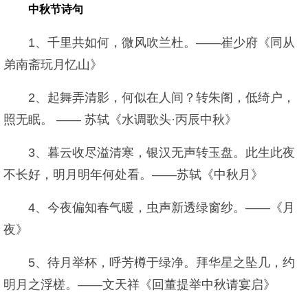
中秋节诗句
1、千里共如何，微风吹兰杜。——崔少府《同从
弟南斋玩月忆山》
2、起舞弄清影，何似在人间？转朱阁，低绮户，
照无眠。 —— 苏轼《水调歌头·丙辰中秋》
3、暮云收尽溢清寒，银汉无声转玉盘。此生此夜
不长好，明月明年何处看。——苏轼《中秋月》
4、今夜偏知春气暖，虫声新透绿窗纱。——《月
夜》
5、待月举杯，呼芳樽于绿净。拜华星之坠几，约
明月之浮槎。——文天祥《回董提举中秋请宴启》