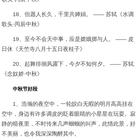
18、但愿人长久，千里共婵娟。 —— 苏轼《水调
歌头·丙辰中秋》
19、至今不会天中事，应是嫦娥掷与人。 —— 皮
日休《天竺寺八月十五日夜桂子》
20、起舞徘徊风露下，今夕不知何夕。 —— 苏轼
《念奴娇·中秋》
中秋节好段
1、浩瀚的夜空中，一轮皎白无暇的明月高高挂在
空中，身边有许多调皮的眨着眼睛的小星星在玩耍。寂
静的暗夜里，不时传来几声蝈蝈的叫声，此情此景，好
不美丽，也令我深深陶醉其中。