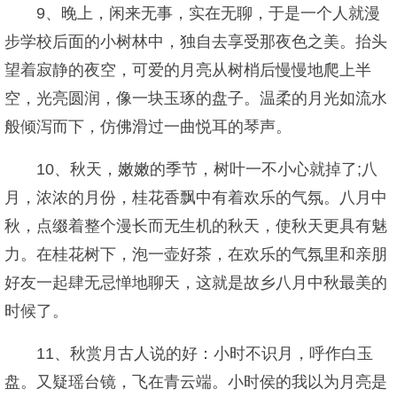
9、晚上，闲来无事，实在无聊，于是一个人就漫
步学校后面的小树林中，独自去享受那夜色之美。抬头
望着寂静的夜空，可爱的月亮从树梢后慢慢地爬上半
空，光亮圆润，像一块玉琢的盘子。温柔的月光如流水
般倾泻而下，仿佛滑过一曲悦耳的琴声。
10、秋天，嫩嫩的季节，树叶一不小心就掉了;八
月，浓浓的月份，桂花香飘中有着欢乐的气氛。八月中
秋，点缀着整个漫长而无生机的秋天，使秋天更具有魅
力。在桂花树下，泡一壶好茶，在欢乐的气氛里和亲朋
好友一起肆无忌惮地聊天，这就是故乡八月中秋最美的
时候了。
11、秋赏月古人说的好：小时不识月，呼作白玉
盘。又疑瑶台镜，飞在青云端。小时侯的我以为月亮是