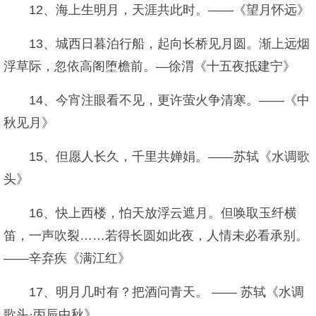
12、海上生明月，天涯共此时。——《望月怀远》
13、城西日暮泊行船，起向长桥见月圆。渐上远烟
浮草际，忽依高阁堕檐前。—徐渭《十五夜抵建宁》
14、今宵注眼看不见，更许萤火争清寒。——《中
秋见月》
15、但愿人长久，千里共婵娟。——苏轼《水调歌
头》
16、快上西楼，怕天放浮云遮月。但唤取玉纤横
笛，一声吹裂……若得长圆如此夜，人情未必看承别。
——辛弃疾《满江红》
17、明月几时有？把酒问青天。 —— 苏轼《水调
歌头·丙辰中秋》