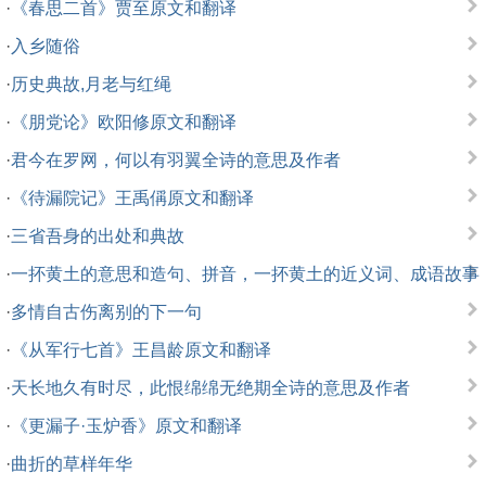
·
《春思二首》贾至原文和翻译
·
入乡随俗
·
历史典故,月老与红绳
·
《朋党论》欧阳修原文和翻译
·
君今在罗网，何以有羽翼全诗的意思及作者
·
《待漏院记》王禹偁原文和翻译
·
三省吾身的出处和典故
·
一抔黄土的意思和造句、拼音，一抔黄土的近义词、成语故事
·
多情自古伤离别的下一句
·
《从军行七首》王昌龄原文和翻译
·
天长地久有时尽，此恨绵绵无绝期全诗的意思及作者
·
《更漏子·玉炉香》原文和翻译
·
曲折的草样年华