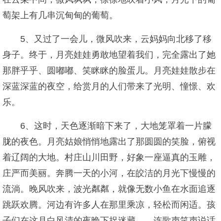
萄架上有几串沉甸甸的葡萄。
5、又过了一会儿，微风吹来，云妈妈向北移了移
身子。终于，月亮娃娃勇敢地望着我们，完全露出了她
那胖乎乎、圆嘟嘟、笑眯眯的脸蛋儿。月亮娃娃散步在
深蓝深蓝的夜空，给赏月的人们带来了光明、憧憬、欢
乐。
6、这时，天色逐渐暗下来了，大地笼罩着一片朦
胧的夜色。月亮姑娘悄悄地露出了那圆圆的笑脸，俯视
着辽阔的大地。村庄山川田野，好象一座逼真的玉雕，
庄严而美丽。奔腾一天的小河，在皎洁的月光下慢慢的
流淌。晚风吹来，波光粼粼，就像无数小鱼在水面追逐
跳跃欢腾。河边有许多人在那里乘凉，轻松而闲适。孩
子们在这月白风清的夜晚下捉迷藏……连歌声笑声说话