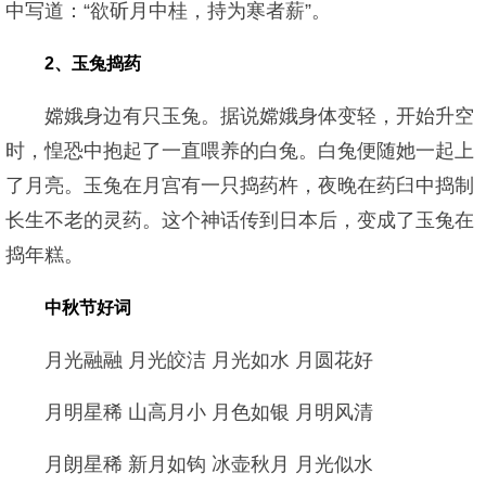
中写道：“欲斫月中桂，持为寒者薪”。
2、玉兔捣药
嫦娥身边有只玉兔。据说嫦娥身体变轻，开始升空
时，惶恐中抱起了一直喂养的白兔。白兔便随她一起上
了月亮。玉兔在月宫有一只捣药杵，夜晚在药臼中捣制
长生不老的灵药。这个神话传到日本后，变成了玉兔在
捣年糕。
中秋节好词
月光融融 月光皎洁 月光如水 月圆花好
月明星稀 山高月小 月色如银 月明风清
月朗星稀 新月如钩 冰壶秋月 月光似水