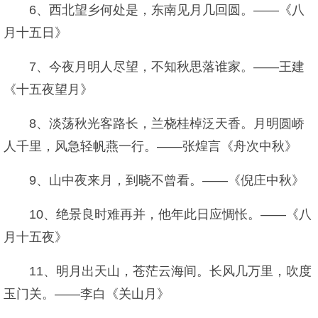
6、西北望乡何处是，东南见月几回圆。——《八
月十五日》
7、今夜月明人尽望，不知秋思落谁家。——王建
《十五夜望月》
8、淡荡秋光客路长，兰桡桂棹泛天香。月明圆峤
人千里，风急轻帆燕一行。——张煌言《舟次中秋》
9、山中夜来月，到晓不曾看。——《倪庄中秋》
10、绝景良时难再并，他年此日应惆怅。——《八
月十五夜》
11、明月出天山，苍茫云海间。长风几万里，吹度
玉门关。——李白《关山月》