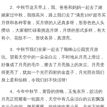
2、中秋节这天早上，我、爸爸和妈妈一起去了姥
姥家过中秋，我很高兴，路上我们去了“满意100”超市买
月饼和各种零食，买月饼的人还真多呀，形形色色人头
攒动 ，大家都忙碌着挑选月饼，月饼的形式多样，有大
有小、花纹不一、形状各异，真漂亮。
3、中秋节我们全家一起去了顺峰山公园赏月游
玩。望着天空中的一朵朵白云，不时地从月亮上滑过，
好像成了月亮的毛巾，擦去了月亮脸上的灰尘。月亮变
得更亮了，犹如一个光芒四射的金盘子，月光照在我们
身上柔和似棉，令我们好不快活呀!
4、今年中秋节，黄昏的傍晚，玉兔东升，皎洁的
月亮正照耀着一轮圆月，天空中有几朵洁白的云彩飘荡
在云朵中间，微风飒飒，徐徐地吹着小风，月光下的葡