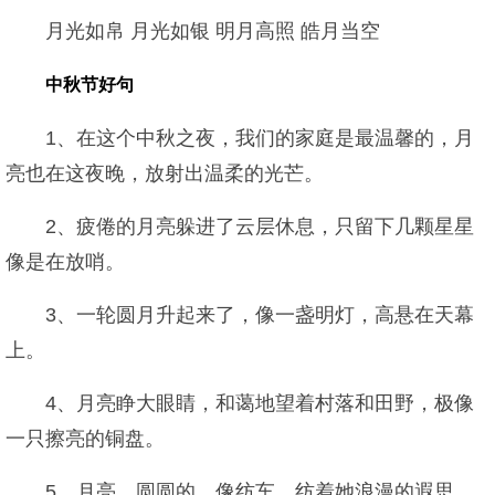
月光如帛 月光如银 明月高照 皓月当空
中秋节好句
1、在这个中秋之夜，我们的家庭是最温馨的，月
亮也在这夜晚，放射出温柔的光芒。
2、疲倦的月亮躲进了云层休息，只留下几颗星星
像是在放哨。
3、一轮圆月升起来了，像一盏明灯，高悬在天幕
上。
4、月亮睁大眼睛，和蔼地望着村落和田野，极像
一只擦亮的铜盘。
5、月亮，圆圆的，像纺车，纺着她浪漫的遐思。