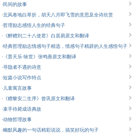
·
民间的故事
·
北风卷地白草折，胡天八月即飞雪的意思及全诗欣赏
·
哲理励志感悟人生的经典句子
·
《醉赠刘二十八使君》白居易原文和翻译
·
经典哲理励志情感句子精选，情感句子精辟的人生感悟句子
·
《普天乐·咏世》张鸣善原文和翻译
·
寻隐者不遇的诗意
·
短篇小说写作特点
·
儿童寓言故事
·
《赠黎安二生序》曾巩原文和翻译
·
束手待毙成语典故
·
动物哲理故事
·
幽默风趣的一句话精彩说说，搞笑好玩的句子