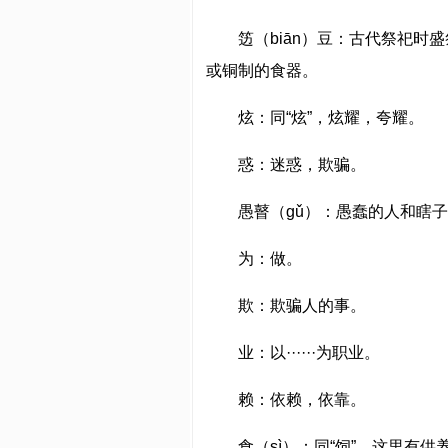
笾（biān）豆：古代祭祀
或铜制的食器。
炫：同“炫”，炫耀，夸耀。
惑：迷惑，欺骗。
愚瞽（gǔ）：愚蠢的人和瞎
为：做。
欺：欺骗人的事。
业：以······为职业。
赖：依赖，依靠。
食（sì）：同“饲”，这里有