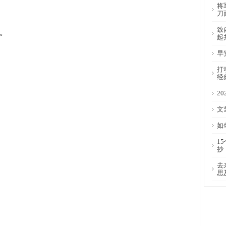
将
刀
致
。
起
早
打
经
2
文
如
1
抄
去
思