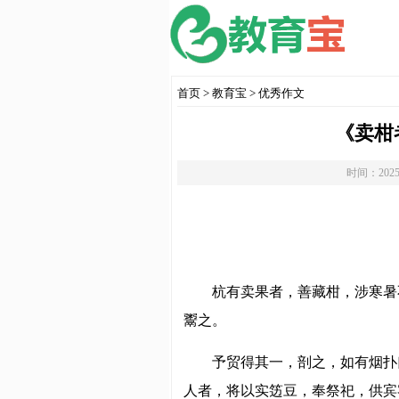
首页
>
教育宝
>
优秀作文
《卖柑
时间：2025
杭有卖果者，善藏柑，涉寒暑
鬻之。
予贸得其一，剖之，如有烟扑
人者，将以实笾豆，奉祭祀，供宾