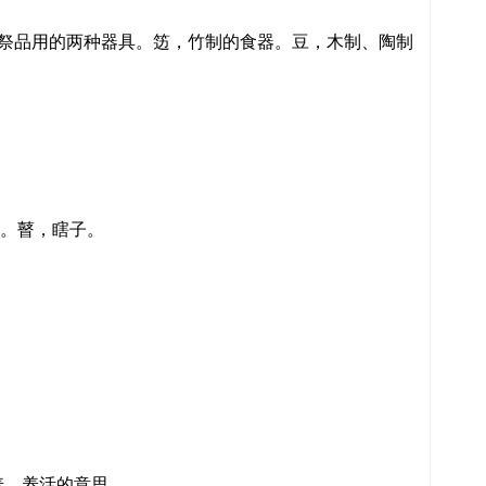
时盛祭品用的两种器具。笾，竹制的食器。豆，木制、陶制
子。瞽，瞎子。
供养、养活的意思。