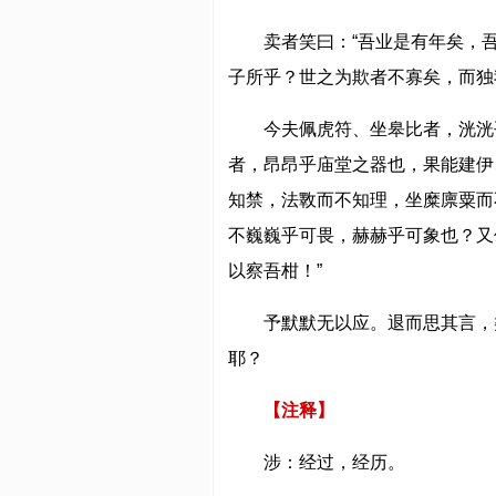
卖者笑曰：“吾业是有年矣，
子所乎？世之为欺者不寡矣，而独
今夫佩虎符、坐皋比者，洸洸
者，昂昂乎庙堂之器也，果能建伊
知禁，法斁而不知理，坐糜廪粟而
不巍巍乎可畏，赫赫乎可象也？又
以察吾柑！”
予默默无以应。退而思其言，
耶？
【注释】
涉：经过，经历。