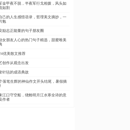
军金甲夜不脱，半夜军行戈相拨，风头如
面如割
自己的人生感悟语录，哲理美文摘抄，一
共勉
安励志正能量的句子朋友圈
动女朋友人心的热门句子精选，甜蜜唯美
典
024优美散文推荐
艺创作从观念出发
坐针毡的成语典故
5个落笔生辉的神仙作文开头结尾，暑假摘
！
来江口守空船，绕舱明月江水寒全诗的意
及作者