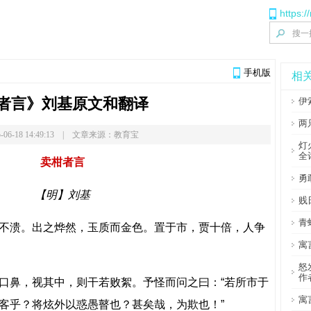
https:
手机版
相
者言》刘基原文和翻译
伊
两
-06-18 14:49:13 | 文章来源：教育宝
灯
全
卖柑者言
勇
【明】刘基
贱
青
不溃。出之烨然，玉质而金色。置于市，贾十倍，人争
寓
怒
作
口鼻，视其中，则干若败絮。予怪而问之曰：“若所市于
寓
客乎？将炫外以惑愚瞽也？甚矣哉，为欺也！”