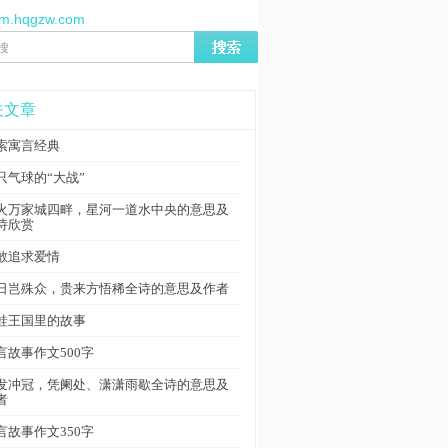
//m.hqgzw.com
关文章
索寓言经典
只气球的“大战”
火万家城四畔，星河一道水中央的意思及
诗欣赏
敢追求爱情
日岂殊众，贵来方悟稀全诗的意思及作者
蛙王国里的故事
言故事作文500字
发冲冠，凭阑处、潇潇雨歇全诗的意思及
者
言故事作文350字