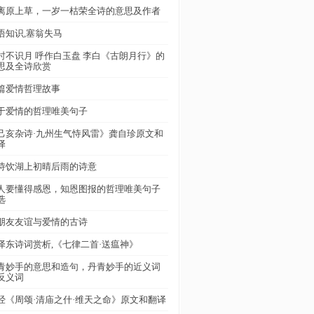
离原上草，一岁一枯荣全诗的意思及作者
语知识,塞翁失马
时不识月 呼作白玉盘 李白《古朗月行》的
思及全诗欣赏
篇爱情哲理故事
于爱情的哲理唯美句子
己亥杂诗·九州生气恃风雷》龚自珍原文和
译
诗饮湖上初晴后雨的诗意
人要懂得感恩，知恩图报的哲理唯美句子
选
朋友友谊与爱情的古诗
泽东诗词赏析,《七律二首·送瘟神》
青妙手的意思和造句，丹青妙手的近义词
反义词
经《周颂·清庙之什·维天之命》原文和翻译