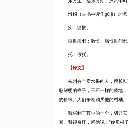
东方生：指东方朔。汉武帝时
滑稽（古书中读作gǔ jī）
疾：愤恨。
愤世疾邪：激愤、痛恨世间邪
托：假托。
【译文】
杭州有个卖水果的人，擅长贮
彩鲜明的样子，玉石一样的质地，
的价钱。人们争相购买他的柑橘。
我买到了其中的一个，切开它
絮。我很奇怪，问他说：“你卖柑