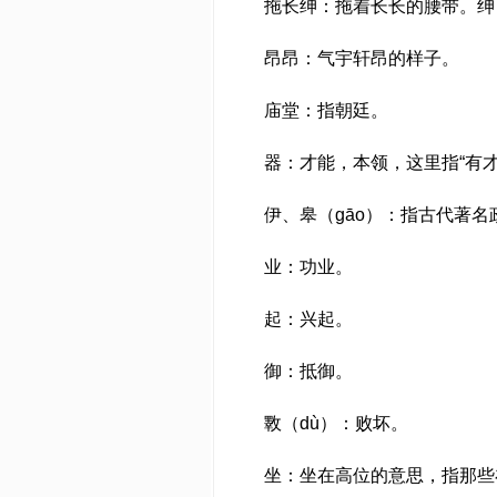
拖长绅：拖着长长的腰带。绅
昂昂：气宇轩昂的样子。
庙堂：指朝廷。
器：才能，本领，这里指“有才
伊、皋（gāo）：指古代著
业：功业。
起：兴起。
御：抵御。
斁（dù）：败坏。
坐：坐在高位的意思，指那些