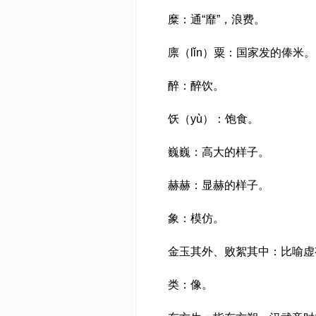
糜：通“靡”，浪费。
廪（lǐn）粟：国家发的俸米。
醉：醉饮。
饫（yù）：饱食。
巍巍：高大的样子。
赫赫：显赫的样子。
象：模仿。
金玉其外、败絮其中：比喻虚
类：像。