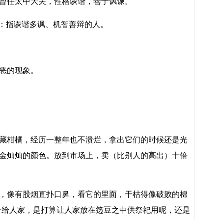
曾任太中大夫，性格诙谐，善于讽谏。
之流：指诙谐多讽、机智善辩的人。
恶的现象。
藏柑橘，经历一整年也不溃烂，拿出它们的时候还是光
金灿灿的颜色。放到市场上，卖（比别人的高出）十倍
，像有股烟直扑口鼻，看它的里面，干枯得像破败的棉
子给人家，是打算让人家放在笾豆之中供祭祀用呢，还是