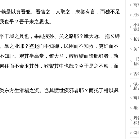
离
吾赖是以食吾躯。吾售之，人取之，未尝有言，而独不足
成
我也乎？吾子未之思也。
小
意
乎干城之具也，果能授孙、吴之略耶？峨大冠、 拖长绅
长
、皋之业耶？盗起而不知御，民困而不知救，吏奸而不
关
不知耻。观其坐高堂，骑大马，醉醇醴而饫肥鲜者，孰
《
翻
何往而不金玉其外，败絮其中也哉？今子是之不察，而
古
做
精
类东方生滑稽之流。岂其愤世疾邪者耶？而托于柑以讽
写
毛
丹
和
诗