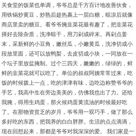
关食堂的饭菜也单调，爷爷总是千方百计地改善伙食，
用铁锅炒黄豆，炒熟后趁热裹上一层白糖，晾凉后就像
商店里卖的糖豆。看爷爷腌韭菜花最有趣了，把韭菜花
择好去除杂质，洗净晾干，用刀剁成碎末。再剁点姜
末，采新鲜的小豆角，嫩丝瓜，小嫩黄瓜，洗净切成小
段放里面，还可以放鸭梨，去皮切成小块，一同放在一
个坛子里放盐腌制。过个三四天，嫩嫩的，绿绿的，鲜
鲜的韭菜花就可以吃了。单位的叔叔阿姨常常过来，吃
饭的时候拨上一点，吃的津津有味，边吃边称赞爷爷的
手艺，我高中生在旁边美美的，仿佛我也出了力。还给
我腌，得用生鸡蛋，那火候鸡蛋黄流油的时候最好吃
了。在那物资贫乏的岁月，爷爷用一双巧手，做了那么
多好吃的东西，把我养的白白胖胖。生活的点点滴滴，
现在回想起来，那都是爷爷对我深深的爱。 我们家是一