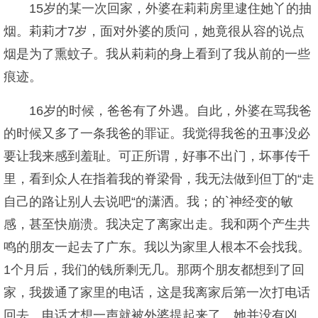
15岁的某一次回家，外婆在莉莉房里逮住她丫的抽
烟。莉莉才7岁，面对外婆的质问，她竟很从容的说点
烟是为了熏蚊子。我从莉莉的身上看到了我从前的一些
痕迹。
16岁的时候，爸爸有了外遇。自此，外婆在骂我爸
的时候又多了一条我爸的罪证。我觉得我爸的丑事没必
要让我来感到羞耻。可正所谓，好事不出门，坏事传千
里，看到众人在指着我的脊梁骨，我无法做到但丁的“走
自己的路让别人去说吧“的潇洒。我；的`神经变的敏
感，甚至快崩溃。我决定了离家出走。我和两个产生共
鸣的朋友一起去了广东。我以为家里人根本不会找我。
1个月后，我们的钱所剩无几。那两个朋友都想到了回
家，我拨通了家里的电话，这是我离家后第一次打电话
回去。电话才想一声就被外婆提起来了。她并没有凶