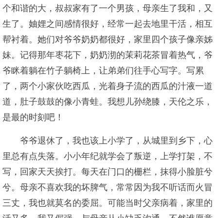
个和谐的大，叔叔家有了一个男孩，母亲生了我和，又
生了。妯娌之间感情很好，经常一起去地里干活，相互
帮衬着。她们对爷爷奶奶都很好，家里四个孩子像亲姊
妹。记得那年枣花下，奶奶沏的茉莉花茶冒着热气，爷
爷眯着躺在竹子躺椅上，让弟弟们往手心写字。写累
了，两个小家伙吃西瓜，光着身子流的西瓜的汁液一道
道，肚子鼓鼓的像小青蛙。我想儿孙绕膝，天伦之乐，
是最的时刻吧！
爷爷退休了，我也该上小学了，从城里到乡下，心
里总有点失落。小小年纪就学会了叛逆，上学打架，不
写，回家天天挨打。每天在门口的栅栏，抹得小脸脏兮
兮。母亲不喜欢我的坏脾气，常常因为我不听话而火冒
三丈，我也就莫名的委屈。可能当时父亲病着，家里的