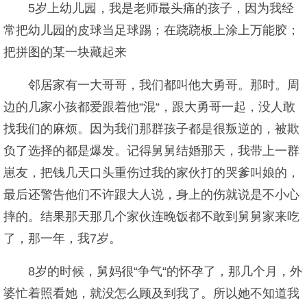
5岁上幼儿园，我是老师最头痛的孩子，因为我经
常把幼儿园的皮球当足球踢；在跷跷板上涂上万能胶；
把拼图的某一块藏起来
邻居家有一大哥哥，我们都叫他大勇哥。那时。周
边的几家小孩都爱跟着他“混“，跟大勇哥一起，没人敢
找我们的麻烦。因为我们那群孩子都是很叛逆的，被欺
负了选择的都是爆发。记得舅舅结婚那天，我带上一群
崽友，把钱几天口头重伤过我的家伙打的哭爹叫娘的，
最后还警告他们不许跟大人说，身上的伤就说是不小心
摔的。结果那天那几个家伙连晚饭都不敢到舅舅家来吃
了，那一年，我7岁。
8岁的时候，舅妈很“争气“的怀孕了，那几个月，外
婆忙着照看她，就没怎么顾及到我了。所以她不知道我