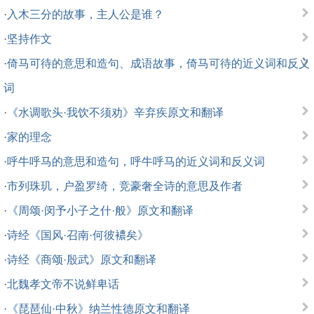
·
入木三分的故事，主人公是谁？
·
坚持作文
·
倚马可待的意思和造句、成语故事，倚马可待的近义词和反义
词
·
《水调歌头·我饮不须劝》辛弃疾原文和翻译
·
家的理念
·
呼牛呼马的意思和造句，呼牛呼马的近义词和反义词
·
市列珠玑，户盈罗绮，竞豪奢全诗的意思及作者
·
《周颂·闵予小子之什·般》原文和翻译
·
诗经《国风·召南·何彼襛矣》
·
诗经《商颂·殷武》原文和翻译
·
北魏孝文帝不说鲜卑话
·
《琵琶仙·中秋》纳兰性德原文和翻译