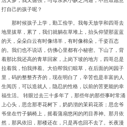
活又多，我又倔强，与母亲从小缺乏沟通，不然谁愿意
打自己的孩子呢？
那时候孩子上学，勤工俭学。我每天放学和四哥去
地里拔草，累了，我们就躺在草堆上，抬头仰望那蓝蓝
的天，朵朵白云有时像绵羊，有时像棉朵，千姿百态
的。我们也不说话，仿佛心里都有小秘密。下山了，背
着那比我还高的青草回家，上岗下坡的地方，四哥总是
拉着我，怕我摔着。大伯帮我们晾草，在后面的闲园子
里，码的整整齐齐的，现在明白了，辛苦也是丰富的人
生阅历，可以造就人，隐忍的性格，以前的苦更能的幸
福生活。 转眼过去三十多年了，那些年的那些事时常涌
上心头，思念那枣花树下，奶奶沏的茉莉花茶；思念爷
爷坐在竹子躺椅上，摇着蒲扇悠闲的闭目养神。那月依
然，那风依旧，那楼还在，只是再也回不去了。长夜漫