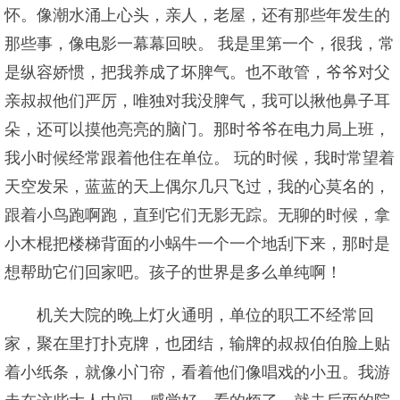
怀。像潮水涌上心头，亲人，老屋，还有那些年发生的
那些事，像电影一幕幕回映。 我是里第一个，很我，常
是纵容娇惯，把我养成了坏脾气。也不敢管，爷爷对父
亲叔叔他们严厉，唯独对我没脾气，我可以揪他鼻子耳
朵，还可以摸他亮亮的脑门。那时爷爷在电力局上班，
我小时候经常跟着他住在单位。 玩的时候，我时常望着
天空发呆，蓝蓝的天上偶尔几只飞过，我的心莫名的，
跟着小鸟跑啊跑，直到它们无影无踪。无聊的时候，拿
小木棍把楼梯背面的小蜗牛一个一个地刮下来，那时是
想帮助它们回家吧。孩子的世界是多么单纯啊！
机关大院的晚上灯火通明，单位的职工不经常回
家，聚在里打扑克牌，也团结，输牌的叔叔伯伯脸上贴
着小纸条，就像小门帘，看着他们像唱戏的小丑。我游