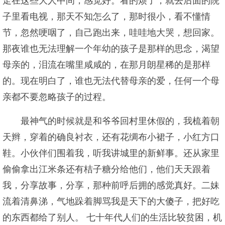
走在这些大人中间，感觉好。看的烦了，就去后面的院
子里看电视，那天不知怎么了，那时很小，看不懂情
节，忽然哽咽了，自己跑出来，哇哇地大哭，想回家。
那夜谁也无法理解一个年幼的孩子是那样的思念，渴望
母亲的，泪流在嘴里咸咸的，在那月朗星稀的是那样
的。现在明白了，谁也无法代替母亲的爱，任何一个母
亲都不要忽略孩子的过程。
最神气的时候就是和爷爷回村里休假的，我梳着朝
天辫，穿着的确良衬衣，还有花绸布小裙子，小红方口
鞋。小伙伴们围着我，听我讲城里的新鲜事。还从家里
偷偷拿出江米条还有桔子糖分给他们，他们天天跟着
我，分享故事，分享，那种前呼后拥的感觉真好。二妹
流着清鼻涕，气地跺着脚骂我是天下的大傻子，把好吃
的东西都给了别人。 七十年代人们的生活比较贫困，机