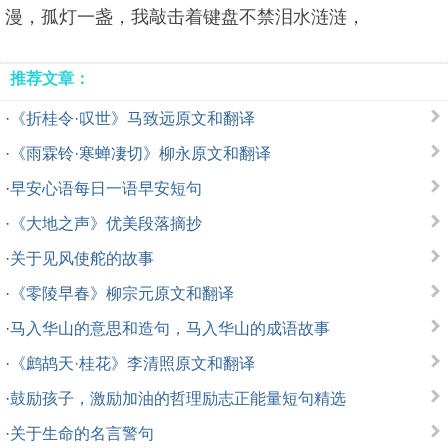
漫，孤灯一盏，我敲击着键盘不禁泪水涟涟，
推荐文章：
·
《折桂令·叹世》马致远原文和翻译
·
《雨霖铃·寒蝉凄切》柳永原文和翻译
·
早安心语每日一语早安短句
·
《大地之声》优美段落摘抄
·
关于见风使舵的故事
·
《零陵早春》柳宗元原文和翻译
·
马入华山的意思和造句，马入华山的成语故事
·
《鹧鸪天·桂花》李清照原文和翻译
·
鼓励孩子，激励加油的哲理励志正能量短句精选
·
关于生命的名言警句