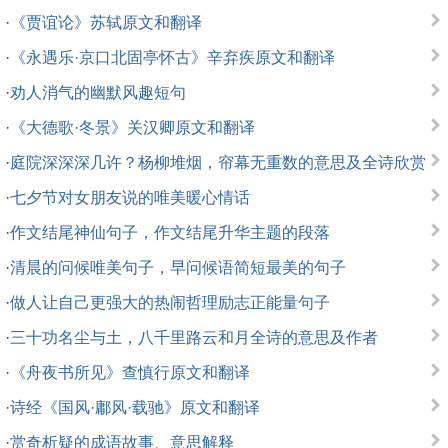
·
《贾谊论》苏轼原文和翻译
·
《永遇乐·京口北固亭怀古》辛弃疾原文和翻译
·
劝人消气的幽默风趣短句
·
《大德歌·冬景》关汉卿原文和翻译
·
庭院深深深几许？杨柳堆烟，帘幕无重数的意思及全诗欣赏
·
七夕节对女朋友说的唯美暖心情话
·
作文结尾神仙句子，作文结尾升华主题的段落
·
清晨的问候唯美句子，早问候语简短最美的句子
·
做人让自己更强大的热闹哲理励志正能量句子
·
三十功名尘与土，八千里路云和月全诗的意思及作者
·
《舟夜书所见》查慎行原文和翻译
·
诗经《国风·鄘风·载驰》原文和翻译
·
赏奇析疑的成语故事、意思解释