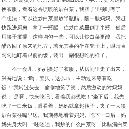
说：“这螃蟹力气
……此处隐藏1801个字……
好去房间
换衣服，看着这香喷喷的炒白菜，我脑子里顿时有了一
个想法：可以往炒白菜里放半瓶醋，酸一酸妈妈。我赶
快跑进厨房，拿了一瓶醋，往炒白菜里倒了半瓶，然后
用筷子搅搅，这样均匀一些，可以让炒白菜更酸。我把
醋放回了原来的地方，若无其事的坐在凳子上，眼睛直
勾勾地盯着眼前的饭，装出一副很想吃的样子。
不一会儿，妈妈换好了衣服，从房间里走了出来，
兴奋地说：“哟，宝贝，这么乖，主动过来等着吃
饭！”我转过头去，偷偷地笑了笑，然后激动的对妈妈
说：“是啊，快来吃吧，看着我都想吃！”坐下后，我先
吃了一口米饭，眼看着，妈妈就拿起筷子，夹了一大筷
炒白菜往嘴里送。我期待地看着妈妈。吃下一口后，妈
妈失身大叫：“呸呸呸，我炒的什么白菜呀！比醋溜白菜