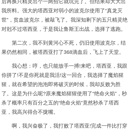
后再换只精灵出个一两招它就玩完了。但结果却大大出
我所料。强大的塔西亚对弱小的波克尔使用了“真龙灭
世”，贫血波克尔，被敲飞了。我深知剩下的五只精灵绝
对尅不过塔西亚，于是我让鲁斯王出战，选择了逃跑。
第二次，我不到黄河心不死，仍旧使用波克尔，结
果仍然相同，被塔西亚打了368滴血后，飞上了天堂。
我心想：哼，也只能放手一搏!来吧，塔西亚，我跟
你拼了!不是你死就是我活!这一回合，我选择了魔焰猩
猩，就在希望的泡泡即将破灭的时候，我却反败为胜
了。这是为什么呢?原来魔焰猩猩使用了“绝命火焰”，秒
杀了概率只有百分之五的“绝命火焰”竟然秒杀了塔西
亚，我高兴得合不拢嘴。
啊，我兴奋极了，我打败了塔西亚!完成一件比打穿