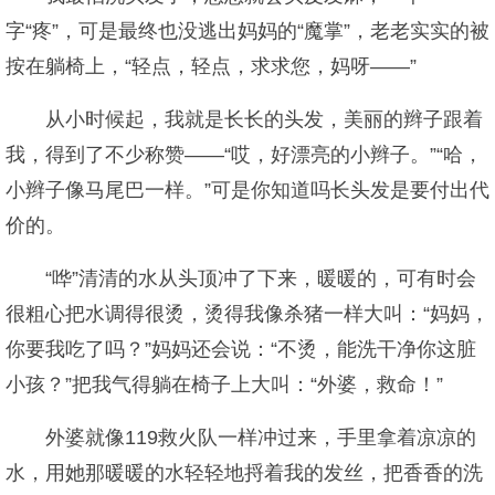
字“疼”，可是最终也没逃出妈妈的“魔掌”，老老实实的被
按在躺椅上，“轻点，轻点，求求您，妈呀——”
从小时候起，我就是长长的头发，美丽的辫子跟着
我，得到了不少称赞——“哎，好漂亮的小辫子。”“哈，
小辫子像马尾巴一样。”可是你知道吗长头发是要付出代
价的。
“哗”清清的水从头顶冲了下来，暖暖的，可有时会
很粗心把水调得很烫，烫得我像杀猪一样大叫：“妈妈，
你要我吃了吗？”妈妈还会说：“不烫，能洗干净你这脏
小孩？”把我气得躺在椅子上大叫：“外婆，救命！”
外婆就像119救火队一样冲过来，手里拿着凉凉的
水，用她那暖暖的水轻轻地捋着我的发丝，把香香的洗