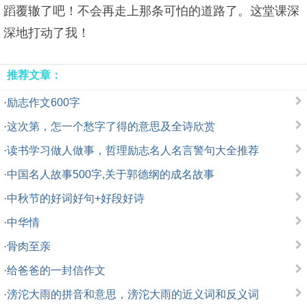
蹈覆辙了吧！不会再走上那条可怕的道路了。这堂课深
深地打动了我！
推荐文章：
·
励志作文600字
·
这次第，怎一个愁字了得的意思及全诗欣赏
·
读书学习做人做事，哲理励志名人名言警句大全推荐
·
中国名人故事500字,关于郭德纲的成名故事
·
中秋节的好词好句+好段好诗
·
中华情
·
骨肉至亲
·
给爸爸的一封信作文
·
滂沱大雨的拼音和意思，滂沱大雨的近义词和反义词