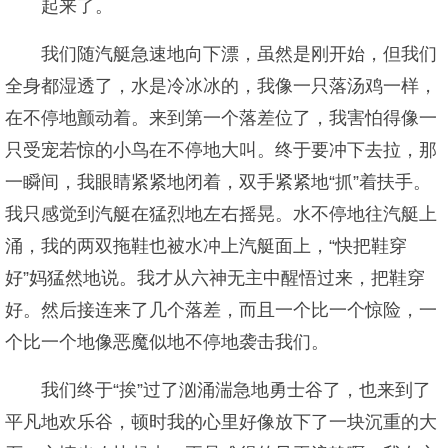
起来了。
我们随汽艇急速地向下漂，虽然是刚开始，但我们
全身都湿透了，水是冷冰冰的，我像一只落汤鸡一样，
在不停地颤动着。来到第一个落差位了，我害怕得像一
只受宠若惊的小鸟在不停地大叫。终于要冲下去拉，那
一瞬间，我眼睛紧紧地闭着，双手紧紧地“抓”着扶手。
我只感觉到汽艇在猛烈地左右摇晃。水不停地往汽艇上
涌，我的两双拖鞋也被水冲上汽艇面上，“快把鞋穿
好”妈猛然地说。我才从六神无主中醒悟过来，把鞋穿
好。然后接连来了几个落差，而且一个比一个惊险，一
个比一个地像恶魔似地不停地袭击我们。
我们终于“挨”过了汹涌湍急地勇士谷了，也来到了
平凡地欢乐谷，顿时我的心里好像放下了一块沉重的大