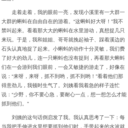
走着走着，我的眼前一亮，发现小溪里有一大群一
大群的蝌蚪在自由自在的游着。“这蝌蚪好大呀！”我不
禁叫起来。看着那大大的蝌蚪在水里游动，真想捉几只
来玩。于是，我和姐姐、哥哥就挽起袖子、踩着溪边的
石头认真地捉了起来。小蝌蚪的动作十分灵敏，我们费
了好大的劲儿，连一只蝌蚪也没有捉到，再看那大蝌蚪
们在一会游到我们眼前，一会又敏捷的游走了，好像在
说：“来呀，来呀，抓不到哟，抓不到哟！”看着他们那
得意劲儿，我顿时生气了。刘姨看我着急的样子连忙
说：“少野，你不要心急，要耐心一点，想一想怎么才能
抓到他们。”
刘姨的这句话倒启发了我。我认真思考了一下：每
当我把手伸进水里想要抓到他们时，手带起来的水波就