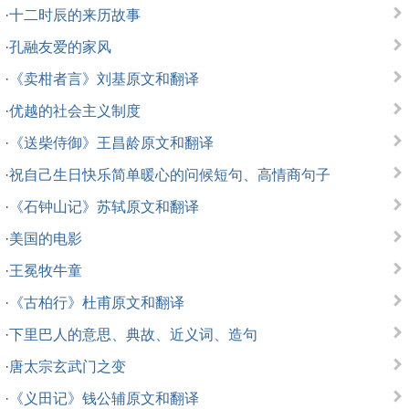
·
十二时辰的来历故事
·
孔融友爱的家风
·
《卖柑者言》刘基原文和翻译
·
优越的社会主义制度
·
《送柴侍御》王昌龄原文和翻译
·
祝自己生日快乐简单暖心的问候短句、高情商句子
·
《石钟山记》苏轼原文和翻译
·
美国的电影
·
王冕牧牛童
·
《古柏行》杜甫原文和翻译
·
下里巴人的意思、典故、近义词、造句
·
唐太宗玄武门之变
·
《义田记》钱公辅原文和翻译