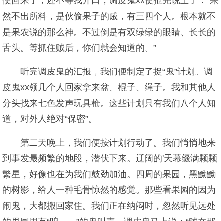
便回来了，还不等我开口，调皮鬼xx便抢先说上了：“果
然不出所料，是伙偷果子的贼，有三四个人。根本就不
是果农说的那么神。不过倒是有双绿绿的眼睛、长长的
舌头。等抓住贼后，你们就会知道的。”
听完调皮鬼的汇报，我们便制定了捉“鬼”计划。调
皮鬼xx领几个人回家拿来盆、棍子、绳子。我和其他人
分头找来七色发声玩具枪。这些计划只有我们八个人知
道，对外人绝对“保密”。
第二天晚上，我们便按计划行动了。我们悄悄地来
到事发最频繁的地段，潜伏下来。辽阔的'天幕缀满颗颗
繁星，好像也在为我们鼓劲加油。四周的果园，黑黝黝
的树影，给人一种毛骨惊然的感觉。那些看果园的因为
闹鬼，大都搬回家住。我们正在纳闷时，忽然听见远处