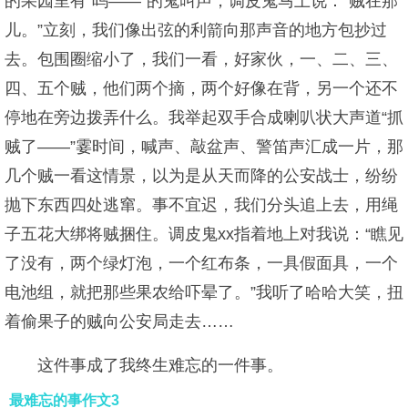
的果园里有“呜——”的鬼叫声，调皮鬼马上说：“贼在那
儿。”立刻，我们像出弦的利箭向那声音的地方包抄过
去。包围圈缩小了，我们一看，好家伙，一、二、三、
四、五个贼，他们两个摘，两个好像在背，另一个还不
停地在旁边拨弄什么。我举起双手合成喇叭状大声道“抓
贼了——”霎时间，喊声、敲盆声、警笛声汇成一片，那
几个贼一看这情景，以为是从天而降的公安战士，纷纷
抛下东西四处逃窜。事不宜迟，我们分头追上去，用绳
子五花大绑将贼捆住。调皮鬼xx指着地上对我说：“瞧见
了没有，两个绿灯泡，一个红布条，一具假面具，一个
电池组，就把那些果农给吓晕了。”我听了哈哈大笑，扭
着偷果子的贼向公安局走去……
这件事成了我终生难忘的一件事。
最难忘的事作文3