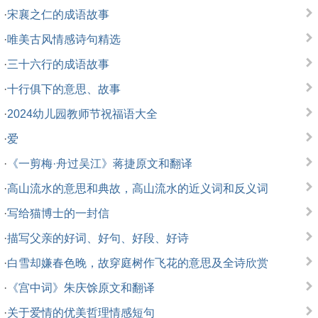
·
宋襄之仁的成语故事
·
唯美古风情感诗句精选
·
三十六行的成语故事
·
十行俱下的意思、故事
·
2024幼儿园教师节祝福语大全
·
爱
·
《一剪梅·舟过吴江》蒋捷原文和翻译
·
高山流水的意思和典故，高山流水的近义词和反义词
·
写给猫博士的一封信
·
描写父亲的好词、好句、好段、好诗
·
白雪却嫌春色晚，故穿庭树作飞花的意思及全诗欣赏
·
《宫中词》朱庆馀原文和翻译
·
关于爱情的优美哲理情感短句