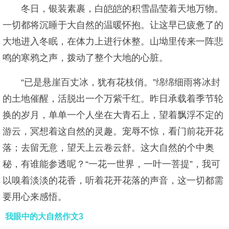
冬日，银装素裹，白皑皑的积雪晶莹着天地万物。
一切都将沉睡于大自然的温暖怀抱。让这早已疲惫了的
大地进入冬眠，在体力上进行休整。山坳里传来一阵悲
鸣的寒鸦之声，拨动了整个大地的心脏。
“已是悬崖百丈冰，犹有花枝俏。”绵绵细雨将冰封
的土地催醒，活脱出一个万紫千红。昨日承载着季节轮
换的岁月，单单一个人坐在大青石上，望着飘浮不定的
游云，冥想着这自然的灵趣。宠辱不惊，看门前花开花
落；去留无意，望天上云卷云舒。这大自然的个中奥
秘，有谁能参透呢？“一花一世界，一叶一菩提”，我可
以嗅着淡淡的花香，听着花开花落的声音，这一切都需
要用心来感悟。
我眼中的大自然作文3