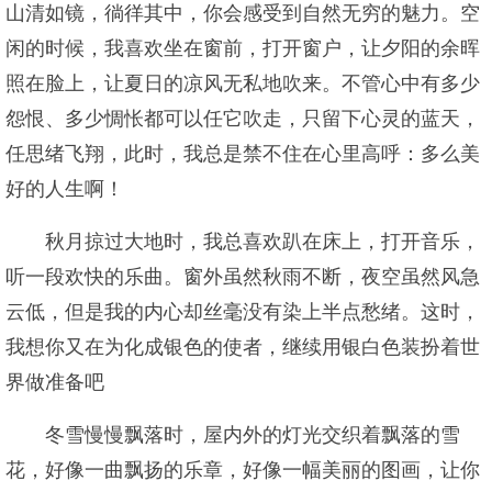
山清如镜，徜徉其中，你会感受到自然无穷的魅力。空
闲的时候，我喜欢坐在窗前，打开窗户，让夕阳的余晖
照在脸上，让夏日的凉风无私地吹来。不管心中有多少
怨恨、多少惆怅都可以任它吹走，只留下心灵的蓝天，
任思绪飞翔，此时，我总是禁不住在心里高呼：多么美
好的人生啊！
秋月掠过大地时，我总喜欢趴在床上，打开音乐，
听一段欢快的乐曲。窗外虽然秋雨不断，夜空虽然风急
云低，但是我的内心却丝毫没有染上半点愁绪。这时，
我想你又在为化成银色的使者，继续用银白色装扮着世
界做准备吧
冬雪慢慢飘落时，屋内外的灯光交织着飘落的雪
花，好像一曲飘扬的乐章，好像一幅美丽的图画，让你