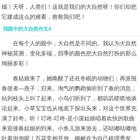
烟！天呀，人类们！这就是我们的大自然呀！你们却把
它建成这么的难看，救救我们吧！
我眼中的大自然作文4
在每个人的眼中，大自然是不同的。我认为大自然
神秘莫测，变化多端，四季的颜色把大自然打扮的那么
绚丽多彩！
春姑娘来了，她唤醒了还在冬眠的动物们；再派报
春使者—燕子，归来。淘气的鹦鹉偷听到了春的消息，
站到枝头上叫了起来。小鸟们听到了，都叽叽喳喳地谈
论起来。小草宝宝也从地底下探出头来，对这个世界充
满了好奇。听！叮咚-叮咚-是小溪姑娘唱着欢快的歌曲
来迎接春姑娘的到来。小鱼儿游来游去，还咕嘟咕嘟地
吐着泡泡呢！百花竞相开放，柳树在为自己梳理秀发。