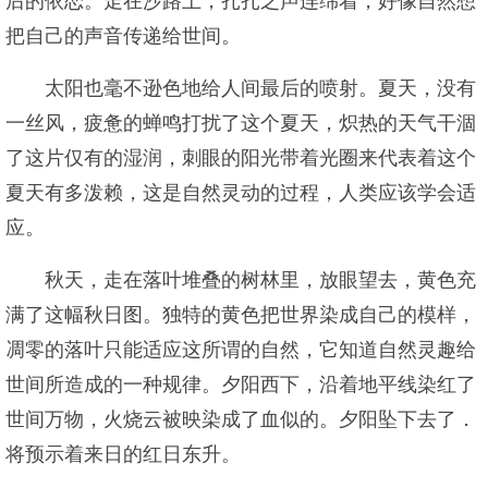
后的依恋。走在沙路上，扎扎之声连绵着，好像自然想
把自己的声音传递给世间。
太阳也毫不逊色地给人间最后的喷射。夏天，没有
一丝风，疲惫的蝉鸣打扰了这个夏天，炽热的天气干涸
了这片仅有的湿润，刺眼的阳光带着光圈来代表着这个
夏天有多泼赖，这是自然灵动的过程，人类应该学会适
应。
秋天，走在落叶堆叠的树林里，放眼望去，黄色充
满了这幅秋日图。独特的黄色把世界染成自己的模样，
凋零的落叶只能适应这所谓的自然，它知道自然灵趣给
世间所造成的一种规律。夕阳西下，沿着地平线染红了
世间万物，火烧云被映染成了血似的。夕阳坠下去了．
将预示着来日的红日东升。