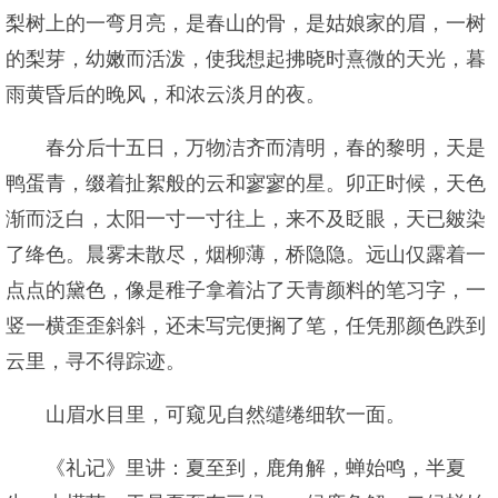
梨树上的一弯月亮，是春山的骨，是姑娘家的眉，一树
的梨芽，幼嫩而活泼，使我想起拂晓时熹微的天光，暮
雨黄昏后的晚风，和浓云淡月的夜。
春分后十五日，万物洁齐而清明，春的黎明，天是
鸭蛋青，缀着扯絮般的云和寥寥的星。卯正时候，天色
渐而泛白，太阳一寸一寸往上，来不及眨眼，天已皴染
了绛色。晨雾未散尽，烟柳薄，桥隐隐。远山仅露着一
点点的黛色，像是稚子拿着沾了天青颜料的笔习字，一
竖一横歪歪斜斜，还未写完便搁了笔，任凭那颜色跌到
云里，寻不得踪迹。
山眉水目里，可窥见自然缱绻细软一面。
《礼记》里讲：夏至到，鹿角解，蝉始鸣，半夏