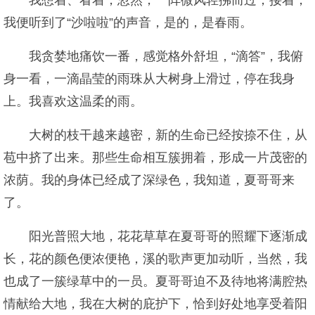
我想着、看着，忽然，一阵微风轻拂而过，接着，
我便听到了“沙啦啦”的声音，是的，是春雨。
我贪婪地痛饮一番，感觉格外舒坦，“滴答”，我俯
身一看，一滴晶莹的雨珠从大树身上滑过，停在我身
上。我喜欢这温柔的雨。
大树的枝干越来越密，新的生命已经按捺不住，从
苞中挤了出来。那些生命相互簇拥着，形成一片茂密的
浓荫。我的身体已经成了深绿色，我知道，夏哥哥来
了。
阳光普照大地，花花草草在夏哥哥的照耀下逐渐成
长，花的颜色便浓便艳，溪的歌声更加动听，当然，我
也成了一簇绿草中的一员。夏哥哥迫不及待地将满腔热
情献给大地，我在大树的庇护下，恰到好处地享受着阳