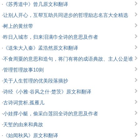
·
《苏秀道中》曾几原文和翻译
·
让别人开心，互帮互助共同进步的哲理励志名言大全精选
·
树上的黄丝带
·
昨日入城市，归来泪满巾全诗的意思及作者
·
《送朱大入秦》孟浩然原文和翻译
·
不食周粟的意思和造句，将门有将的成语典故、主人公是谁
·
管理哲理故事10则
·
关于人生哲理的优美段落摘抄
·
诗经《小雅·谷风之什·楚茨》原文和翻译
·
古诗词赏析,孤雁儿
·
小娃撑小艇，偷采白莲回全诗的意思及作者
·
天堑的由来和典故
·
《始闻秋风》原文和翻译