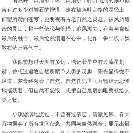
悄然呷一口清酒，茗一口清茶，聆听飞淌的瀑布似
曾有过多少对岩石的憎恨，走在被落叶定格的霜径上，
仰望所谓的苍穹，更明视着古老自然之灵趣。被风所追
击的灵山，捎一些依恋与惋惜，追风溯梦，有着与自然
最后的融合，最后怆然消逝在心中，化作一番尘埃，飘
散在茫茫雾气中。
我似曾想过天涯有多远．惦记着星空有过流星划
逝，曾想过追逐自然所赋予人类的灵趣。阳光显得微不
足道，梦最终领会了自然。自然任凭世间万物肆无忌惮
地摧残着，但自然不怨恨，想把自己最后的唯美献给人
类万物。
小溪潺潺地流过，不曾有过依恋，清澈见底、春天
万物摒弃了所有世间杂念，共同与自然融合，显示出最