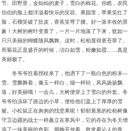
节。田野里，金灿灿的麦子，雪白的棉花。你瞧，农民
伯伯的脸上都洋溢着快乐的笑容。果园里，苹果笑红了
脸，石榴笑破了肚皮，香蕉笑弯了腰。好一派丰收的景
象！大树的树叶变黄了，一片一片地落了下来，犹如一
只只美丽的蝴蝶随风飘舞。这时，松柏显得更苍翠了。
而菊花正是盛开的时候，洁白如雪，粉嫩如霞……真是
美丽极了。
冬爷爷拄着拐杖来了，他洒下了一瓶白色的粉末---
雪。雪飘舞着，像玉一样白，烟一样轻，风风扬扬飘
落，好美丽哦！一会儿，大树便穿上了雪白的外套。冬
爷爷怕冻坏了路边的小草，便给他们盖上了厚厚的雪
被。小松鼠正在匆匆的找坚果呢！郁郁葱葱的松柏树像
守卫边疆的战士一样矗立在寒风中，它的存在为冬天增
添了一抹美丽的色彩。腊梅开放着，散发着沁人的香