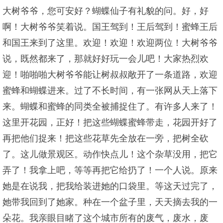
大树爷爷，您可安好？蝴蝶仙子有礼貌的问。好，好
啊！大树爷爷笑着说。国王驾到！王后驾到！蜜蜂王后
和国王来到了这里。欢迎！欢迎！欢迎两位！大树爷爷
说，既然都来了，那就好好玩一会儿吧！大家热烈欢
迎！啪啪啪大树爷爷能让树叔叔敞开了一条道路，欢迎
蜜蜂和蝴蝶进来。过了不长时间，有一张网从天上落下
来。蝴蝶和蜜蜂的同类全被捕捉住了。有许多人来了！
这里开花园，正好！把这些蝴蝶蜜蜂带走，花园开好了
再把他们捉来！把这些花草先全放在一旁，把树全砍
了。这儿做景观区。动作快点儿！这个杂草没用，把它
弄了！我拿上吧，等等再把它给扔了！一个人说。原来
她是在说我，把我给装进她的口袋里。等这天过完了，
她带我回到了她家。种在一个盆子里，天天摘去我的一
朵花。我亲眼目睹了这个城市所有的废气，废水，废