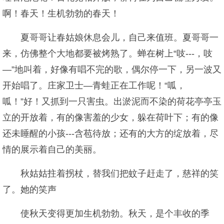
啊！春天！生机勃勃的春天！
夏哥哥让春姑娘休息会儿，自己来值班。夏哥哥一
来，仿佛整个大地都要被烤熟了。蝉在树上“吱---，吱
—”地叫着，好像有唱不完的歌，偶尔停一下，另一波又
开始唱了。庄家卫士—青蛙正在工作呢！“呱，
呱！”好！又抓到一只害虫。出淤泥而不染的荷花亭亭玉
立的开放着，有的像害羞的少女，躲在荷叶下；有的像
还未睡醒的小孩---含苞待放；还有的大方的绽放着，尽
情的展示着自己的美丽。
秋姑姑拄着拐杖，替我们把蚊子赶走了，慈祥的笑
了。她的笑声
使秋天变得更加生机勃勃。秋天，是个丰收的季