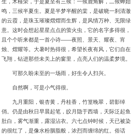
生，木槿荣，于是夏至有三候：一候鹿角解，二候蝉始
鸣，三候半夏生。夏是半梦半醒的棠，是破晓一刹清澈
的云霞，是珠玉璀璨熠熠而生辉，是风情万种、无限绿
意。这时会想起星星点点的萤火虫，它的名字多得很，
且个个听来都是一首小诗——夜照、景天、耀夜、宵
烛、熠耀等。大暑时热得很，希望长夜有风，它们自在
飞翔，钻进那些未关上的窗里，点亮人们的温柔梦境。
可那久盼未至的一场雨，好生令人扫兴。
自然啊，可是小气得很。
九月重阳，银杏黄，丹桂香，竹篁晚翠，碧影绰
俏。仍是由秋日早晨起笔，皎月隐于西墙，天际泛起鱼
肚白，雾气渐重，露湿沾衣。六七点钟时候，天已被染
的很红了，是像水粉胭脂般，浓烈而缠绵的红。俗话