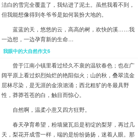
洁白的雪完全覆盖了，我钻进了泥土。虽然我看不到，
但我能想像得到冬爷爷是如何装扮大地的。
蓝蓝的天，悠悠的云，高高的树，欢快的溪……我
一边想，一边孕育新的生命…
我眼中的大自然作文6
曾于江南小镇里看过经久不衰的温软春色；也在广
阔平原上看过炽烈灿烂的艳阳似火；山的秋，叠翠流金
层林尽染，是无涯的金浪汹涌；西北粗犷的冬最具野
性，莽莽苍苍的白，触目而惊心。
自然啊，温柔小意又四方狂野。
春天孕育希望，粉墙黛瓦后是初绽的梨芽，再过几
天，梨花开成雪一样，端的是纷纷扬扬，迷着人眼。那