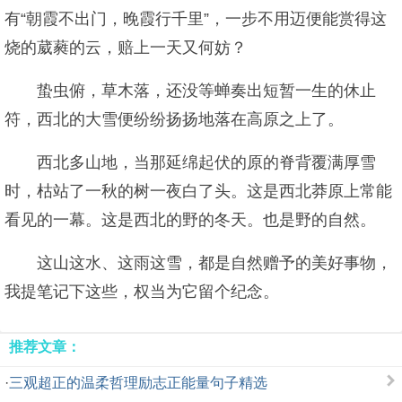
有“朝霞不出门，晚霞行千里”，一步不用迈便能赏得这
烧的葳蕤的云，赔上一天又何妨？
蛰虫俯，草木落，还没等蝉奏出短暂一生的休止
符，西北的大雪便纷纷扬扬地落在高原之上了。
西北多山地，当那延绵起伏的原的脊背覆满厚雪
时，枯站了一秋的树一夜白了头。这是西北莽原上常能
看见的一幕。这是西北的野的冬天。也是野的自然。
这山这水、这雨这雪，都是自然赠予的美好事物，
我提笔记下这些，权当为它留个纪念。
推荐文章：
·
三观超正的温柔哲理励志正能量句子精选