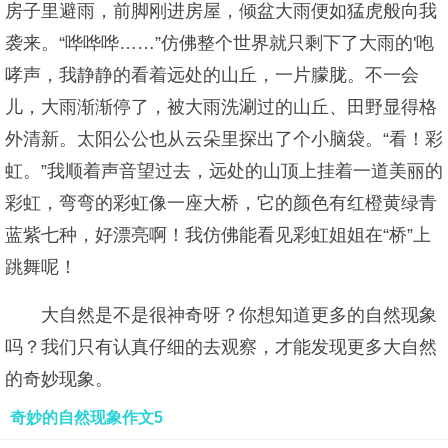
房子里避雨，前脚刚进房屋，倾盆大雨便如猛虎般向我
袭来。“哗哗哗……”仿佛整个世界就只剩下了大雨的'咆
哮声，我静静的看着远处的山丘，一片朦胧。不一会
儿，大雨渐渐停了，被大雨洗涮过的山丘、田野显得格
外清新。太阳公公也从云朵里探出了个小脑袋。“看！彩
虹。”我顺着声音望过去，远处的山顶上挂着一道美丽的
彩虹，弯弯的彩虹像一座大桥，它的颜色有红橙黄绿青
蓝紫七种，好漂亮啊！我仿佛能看见彩虹姐姐在“桥”上
跳舞呢！
大自然是不是很神奇呀？你想知道更多的自然现象
吗？我们只有认真仔细的去观察，才能发现更多大自然
的奇妙现象。
奇妙的自然现象作文5