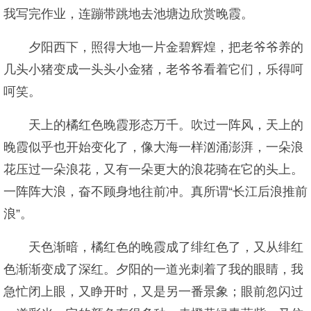
我写完作业，连蹦带跳地去池塘边欣赏晚霞。
夕阳西下，照得大地一片金碧辉煌，把老爷爷养的
几头小猪变成一头头小金猪，老爷爷看着它们，乐得呵
呵笑。
天上的橘红色晚霞形态万千。吹过一阵风，天上的
晚霞似乎也开始变化了，像大海一样汹涌澎湃，一朵浪
花压过一朵浪花，又有一朵更大的浪花骑在它的头上。
一阵阵大浪，奋不顾身地往前冲。真所谓“长江后浪推前
浪”。
天色渐暗，橘红色的晚霞成了绯红色了，又从绯红
色渐渐变成了深红。夕阳的一道光刺着了我的眼睛，我
急忙闭上眼，又睁开时，又是另一番景象；眼前忽闪过