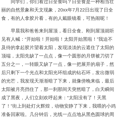
同学们，你们看过日全食吗？日全食是一种相当壮
丽的自然景象和天文现象，20xx年7月22日出现了日全
食，有的人拿胶片看，有的人戴眼镜看，可热闹呢！
早晨我和爸爸来到屋顶，看日全食。刚到屋顶就听
见有人喊：“开始啦！开始啦！太阳开始黑啦！”我迫不
及待的拿起胶片望着太阳，发现淡淡的云遮住了太阳的
顶端，太阳先缺了一点点，像一个圆形的月饼被刀切了
五分之一，一转眼又缺了一点，像一把展开的扇子，然
后只剩下一个光点和太阳光环组成的钻石环，发出微弱
的光芒，我发现天渐渐暗了下来，就像傍晚来临，最后
太阳被月亮挡住了，那一刹那间天突然暗了，白天瞬间
成了黑夜，人们立刻欢呼起来：“太阳没有了！天黑
了！”街上到处灯火辉煌，动物安静了下来，我喂的小鸡
准备回家啦。几分钟后，光线一点点地从黑色圆球的周