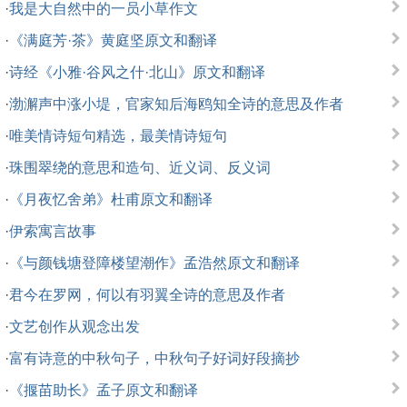
·
我是大自然中的一员小草作文
·
《满庭芳·茶》黄庭坚原文和翻译
·
诗经《小雅·谷风之什·北山》原文和翻译
·
渤澥声中涨小堤，官家知后海鸥知全诗的意思及作者
·
唯美情诗短句精选，最美情诗短句
·
珠围翠绕的意思和造句、近义词、反义词
·
《月夜忆舍弟》杜甫原文和翻译
·
伊索寓言故事
·
《与颜钱塘登障楼望潮作》孟浩然原文和翻译
·
君今在罗网，何以有羽翼全诗的意思及作者
·
文艺创作从观念出发
·
富有诗意的中秋句子，中秋句子好词好段摘抄
·
《揠苗助长》孟子原文和翻译