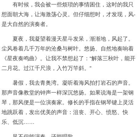
有时候，我会被一些烦琐的事情困住，这时的我只
想面朝大海，让海激荡心灵。但仔细想时，才发现，风-
是大自然的演奏者。
夏夜，我凝望着漫天星斗发呆，渐渐地，风起了。
尘风卷着几千万年的沧桑与树叶。悠扬、自然地奏响着
《星夜奏鸣曲》。让我不禁想起了：“解落三秋叶，能开
二月花。过江千尺浪，入竹万竿斜。”
暑假，我去青奥湾。凝听着海风拍打岩石的声音。
那声音像教堂的钟声一样深沉悠扬。如果说海是一架钢
琴，那风便是一位演奏家。修长的手指在钢琴键上灵活
地跳跃着，发出优美的声音：沮丧、开心、愤怒、快
乐、低沉……
风不但能演奏，还能唱歌。