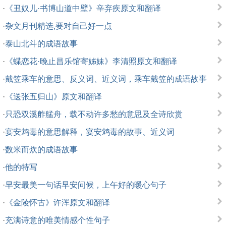
·
《丑奴儿·书博山道中壁》辛弃疾原文和翻译
·
杂文月刊精选,要对自己好一点
·
泰山北斗的成语故事
·
《蝶恋花·晚止昌乐馆寄姊妹》李清照原文和翻译
·
戴笠乘车的意思、反义词、近义词，乘车戴笠的成语故事
·
《送张五归山》原文和翻译
·
只恐双溪舴艋舟，载不动许多愁的意思及全诗欣赏
·
宴安鸩毒的意思解释，宴安鸩毒的故事、近义词
·
数米而炊的成语故事
·
他的特写
·
早安最美一句话早安问候，上午好的暖心句子
·
《金陵怀古》许浑原文和翻译
·
充满诗意的唯美情感个性句子