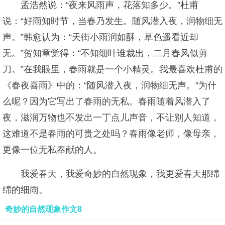
孟浩然说：“夜来风雨声，花落知多少。”杜甫
说：“好雨知时节，当春乃发生。随风潜入夜，润物细无
声。”韩愈认为：“天街小雨润如酥，草色遥看近却
无。”贺知章觉得：“不知细叶谁裁出，二月春风似剪
刀。”在我眼里，春雨就是一个小精灵。我最喜欢杜甫的
《春夜喜雨》中的：“随风潜入夜，润物细无声。”为什
么呢？因为它写出了春雨的无私。春雨随着风潜入了
夜，滋润万物也不发出一丁点儿声音，不让别人知道，
这难道不是春雨的可贵之处吗？春雨像老师，像母亲，
更像一位无私奉献的人。
我爱春天，我爱奇妙的自然现象，我更爱春天那绵
绵的细雨。
奇妙的自然现象作文8