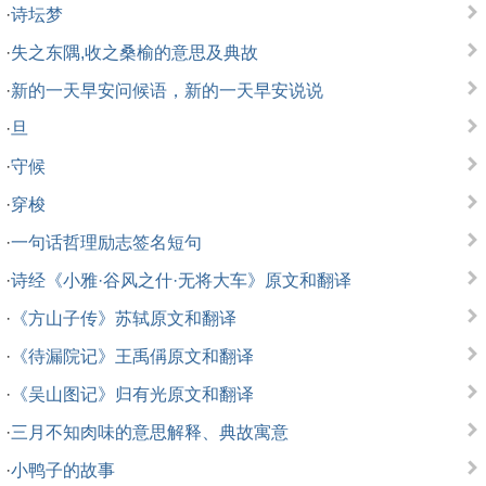
·
诗坛梦
·
失之东隅,收之桑榆的意思及典故
·
新的一天早安问候语，新的一天早安说说
·
旦
·
守候
·
穿梭
·
一句话哲理励志签名短句
·
诗经《小雅·谷风之什·无将大车》原文和翻译
·
《方山子传》苏轼原文和翻译
·
《待漏院记》王禹偁原文和翻译
·
《吴山图记》归有光原文和翻译
·
三月不知肉味的意思解释、典故寓意
·
小鸭子的故事