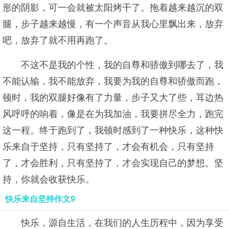
形的阴影，可一会就被太阳烤干了。拖着越来越沉的双
腿，步子越来越慢，有一个声音从我心里飘出来，放弃
吧，放弃了就不用再跑了。
不这不是我的个性，我的自尊和骄傲到哪去了，我
不能认输，我不能放弃，我要为我的自尊和骄傲而跑，
顿时，我的双腿好像有了力量，步子又大了些，耳边热
风呼呼的响着，像是在为我加油，我要拼尽全力，跑完
这一程。终于跑到了，我顿时感到了一种快乐，这种快
乐来自于坚持，只有坚持了，才会有机会，只有坚持
了，才会胜利，只有坚持了，才会实现自己的梦想。坚
持，你就会收获快乐。
快乐来自坚持作文9
快乐，源自生活，在我们的人生历程中，因为享受