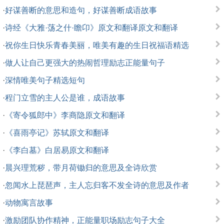
·
好谋善断的意思和造句，好谋善断成语故事
·
诗经《大雅·荡之什·瞻卬》原文和翻译原文和翻译
·
祝你生日快乐青春美丽，唯美有趣的生日祝福语精选
·
做人让自己更强大的热闹哲理励志正能量句子
·
深情唯美句子精选短句
·
程门立雪的主人公是谁，成语故事
·
《寄令狐郎中》李商隐原文和翻译
·
《喜雨亭记》苏轼原文和翻译
·
《李白墓》白居易原文和翻译
·
晨兴理荒秽，带月荷锄归的意思及全诗欣赏
·
忽闻水上琵琶声，主人忘归客不发全诗的意思及作者
·
动物寓言故事
·
激励团队协作精神，正能量职场励志句子大全