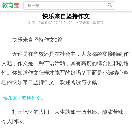
快乐来自坚持作文
时间：2026-05-27 16:54:01 | 文章来源：教育宝
快乐来自坚持作文9篇
无论是在学校还是在社会中，大家都经常接触到作
文吧，作文是一种言语活动，具有高度的综合性和创造
性。你知道作文怎样才能写的好吗？下面是小编精心整
理的快乐来自坚持作文，欢迎阅读与收藏。
快乐来自坚持作文1
打开记忆的大门，人生就如一场电影。酸甜苦辣，
令人回味。