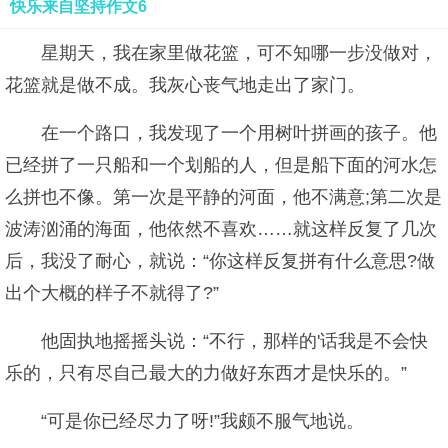
快乐来自坚持作文6
星期天，我在家里做花篮，可不知哪一步没做对，
花篮就是做不成。我灰心丧气地走出了家门。
在一个路口，我发现了一个用树叶拼画的孩子。他
已经拼了一只船和一个划船的人，但是船下面的河水怎
么拼也不像。第一次是平静的河面，他不满意;第二次是
波涛汹涌的海面，他依然不喜欢……就这样反复了几次
后，我没了耐心，就说：“你这样反复拼有什么意思?做
出个大概的样子不就得了?”
他固执地摇摇头说：“不行，那样的'话我是不会快
乐的，只有尽自己最大的力做好东西才是快乐的。”
“可是你已经尽力了呀!”我颇不服气地说。