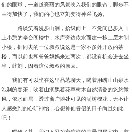
们的眼球，一道道亮丽的风景映入我们的眼帘，脚步不
由得加快了，我们的心也立刻变得神采飞扬。
一路谈笑着漫步山涧，拾级而上，不觉间已步入山
上小憩的亭台阁楼中，水库旁边依水而建一栋二层木制
小楼，据同去的一位叔叔说这是一家不多外开放的茶
楼，而以前也和爸爸妈妈来过两次，都没有机会进去坐
坐，此刻，因着这位叔叔的原因。
我们有可以坐在这里品茗聊天，喝着用崂山山泉水
泡制的春茶，吹着山涧飘着花草树木自然清香的悠悠微
风，依水而居，透过窗户随处可见的满树槐花，无不让
人感受到的心旷神怡，心想神仙眷侣的日子尚且如此
吧！