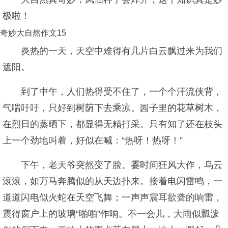
极啦！
奇妙大自然作文15
炎热的一天，天空中难得有几片白云飘过来为我们
遮阳。
到了中午，人们热得受不住了，一个个汗流侠背，
气喘吁吁，只好到树荫下去乘凉。园子里的花草树木，
在烈日的蒸晒下，都显得无精打采。只有知了还在枝头
上一个劲地叫着，好似在喊：“热呀！热呀！”
下午，老天爷突然变了脸。霎时间狂风大作，乌云
滚滚，如万马奔腾似的从天边扑来。接着电闪雷鸣，一
道道闪电似火蛇在天空飞舞；一声声震耳欲聋的响雷，
震得窗户上的玻璃“啪啪”作响。不一会儿，大雨似瓢泼