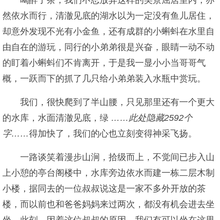
喝醉了茶，我们不忍放弃这样的美景屈居室内，亦
然依水而行，清澈见底的湖水以为一定没有鱼儿居住，
却意外发现不光有小金鱼，还有成群的小蝌蚪在水里自
由自在的游玩，同行的小弟弟很是兴奋，眼睛一动不动
的盯着小蝌蚪们不肯离开，于是我一显小小当哥哥气
概，一跃而下的抓了几只给小弟弟装入水瓶中赏玩。
我们，很快爬到了半山腰，只见那里还有一个更大
的水库，水面清澈见底，绿
……此处隐藏2592个
字……
得加快了，我们的心也立刻变得神采飞扬。
一路谈笑着漫步山涧，拾级而上，不觉间已步入山
上小憩的亭台阁楼中，水库旁边依水而建一栋二层木制
小楼，据同去的一位叔叔说这是一家不多外开放的茶
楼，而以前也和爸爸妈妈来过两次，都没有机会进去坐