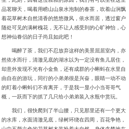
坐，此刻，因着这位叔叔的原因，我们有可以坐在这里
品茗聊天，喝着用崂山山泉水泡制的春茶，吹着山涧飘
着花草树木自然清香的悠悠微风，依水而居，透过窗户
随处可见的满树槐花，无不让人感受到的心旷神怡，心
想神仙眷侣的日子尚且如此吧！
喝醉了茶，我们不忍放弃这样的美景屈居室内，亦
然依水而行，清澈见底的湖水以为一定没有鱼儿居住，
却意外发现不光有小金鱼，还有成群的小蝌蚪在水里自
由自在的游玩，同行的小弟弟很是兴奋，眼睛一动不动
的盯着小蝌蚪们不肯离开，于是我一显小小当哥哥气
概，一跃而下的抓了几只给小弟弟装入水瓶中赏玩。
我们，很快爬到了半山腰，只见那里还有一个更大
的水库，水面清澈见底，绿树环绕在四周，百花争艳，