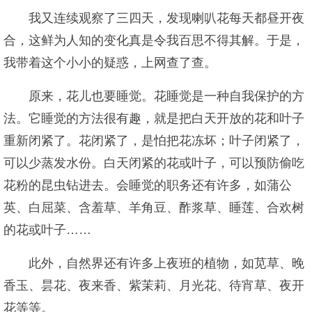
我又连续观察了三四天，发现喇叭花每天都昼开夜
合，这鲜为人知的变化真是令我百思不得其解。于是，
我带着这个小小的疑惑，上网查了查。
原来，花儿也要睡觉。花睡觉是一种自我保护的方
法。它睡觉的方法很有趣，就是把白天开放的花和叶子
重新闭紧了。花闭紧了，是怕把花冻坏；叶子闭紧了，
可以少蒸发水份。白天闭紧的花或叶子，可以预防偷吃
花粉的昆虫钻进去。会睡觉的职务还有许多，如蒲公
英、白屈菜、含羞草、羊角豆、酢浆草、睡莲、合欢树
的花或叶子……
此外，自然界还有许多上夜班的植物，如苋草、晚
香玉、昙花、夜来香、紫茉莉、月光花、待宵草、夜开
花等等。