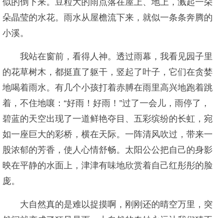
似的倒下来。豆粒大的雨点落在屋上、地上，溅起一朵
朵晶莹的水花。雨水从屋檐流下来，就似一条条奔腾的
小溪。
我站在窗前，看得人神。透过雨幕，我看见园子里
的花草树木，都挺直了躯干，竖起了叶子，它们在贪婪
地喝着雨水。有几个小孩打着赤膊在雨里高兴地跑着跳
着，不住地嚷：“好雨！好雨！”过了一会儿，雨停了，
碧蓝的天空出现了一道鲜艳夺目、五彩缤纷的长虹，宛
如一座巨大的彩桥，横在天际。一阵清风吹过，带来一
股浓郁的芳香，使人心情舒畅。太阳公公把自己的身影
映在平静的水面上，津津有味地欣赏着自己红彤彤的脸
庞。
大自然真的是难以捉摸啊，刚刚还的晴空万里，突