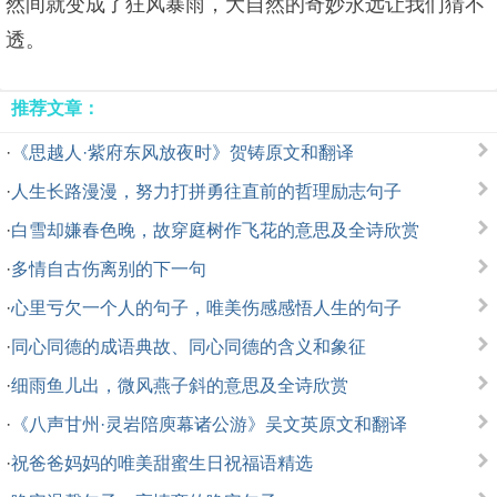
然间就变成了狂风暴雨，大自然的奇妙永远让我们猜不
透。
推荐文章：
·
《思越人·紫府东风放夜时》贺铸原文和翻译
·
人生长路漫漫，努力打拼勇往直前的哲理励志句子
·
白雪却嫌春色晚，故穿庭树作飞花的意思及全诗欣赏
·
多情自古伤离别的下一句
·
心里亏欠一个人的句子，唯美伤感感悟人生的句子
·
同心同德的成语典故、同心同德的含义和象征
·
细雨鱼儿出，微风燕子斜的意思及全诗欣赏
·
《八声甘州·灵岩陪庾幕诸公游》吴文英原文和翻译
·
祝爸爸妈妈的唯美甜蜜生日祝福语精选