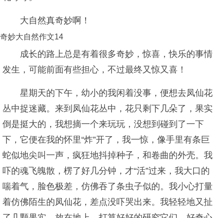
大自然真奇妙啊！
奇妙大自然作文14
成长的路上总是有着很多奇妙，惊喜，快乐的事情
发生，可能前面有些担心，不过最终又惊又喜！
星期天的下午，幼小的我闲着没事，便想去凤仙花
丛中捉迷藏。来到凤仙花丛中，花只剩下几朵了，果实
倒是挺大的，我想摘一个来玩玩，没想到碰到了一下
下，它便在我的怀里“炸”开了，我一惊，像手里有条巨
蛇似地尖叫一声，疯狂地抖掉种子，和卷曲的外壳。我
吓的魂飞魄散，楞了好几分钟，才“活”过来，我大口的
喘着气，脸色极差，仿佛吞了条虫子似的。我小心打量
着仿佛陌生的凤仙花，差点没吓哭出来。我轻轻地又扯
了几颗果实，放在地上，打算好好的研究它们。好奇心