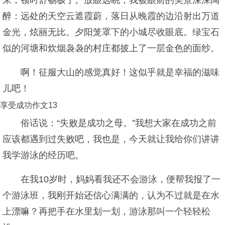
来，顿时舒畅极了。放眼远眺，我被眼前的美景深深陶
醉：远处的天空云遮霞蔚，落日从晚霞的边沿射出万道
金光，炫丽无比。夕阳笼罩下的小城尽收眼底。绿宝石
似的河塘和炊烟袅袅的村庄都披上了一层金色的面纱。
啊！征服大山的感觉真好！这似乎就是幸福的滋味
儿吧！
享受成功作文13
俗话说：“失败是成功之母。”我想大家在成功之前
应该都遇到过失败吧，我也是，今天就让我给你们讲讲
我学游泳的经历吧。
在我10岁时，妈妈看我还不会游泳，便帮我报了一
个游泳班，我刚开始还信心满满的，认为不过就是在水
上漂嘛？再把手在水里划一划，游泳那叫一个轻轻松