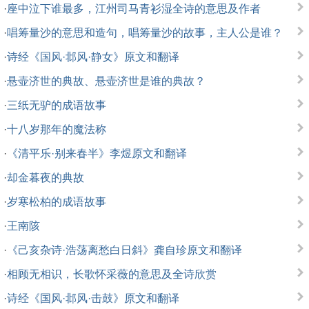
·
座中泣下谁最多，江州司马青衫湿全诗的意思及作者
·
唱筹量沙的意思和造句，唱筹量沙的故事，主人公是谁？
·
诗经《国风·邶风·静女》原文和翻译
·
悬壶济世的典故、悬壶济世是谁的典故？
·
三纸无驴的成语故事
·
十八岁那年的魔法称
·
《清平乐·别来春半》李煜原文和翻译
·
却金暮夜的典故
·
岁寒松柏的成语故事
·
王南陔
·
《己亥杂诗·浩荡离愁白日斜》龚自珍原文和翻译
·
相顾无相识，长歌怀采薇的意思及全诗欣赏
·
诗经《国风·邶风·击鼓》原文和翻译