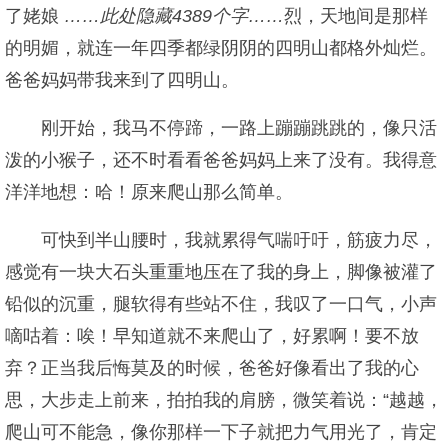
了姥娘
……此处隐藏4389个字……
烈，天地间是那样
的明媚，就连一年四季都绿阴阴的四明山都格外灿烂。
爸爸妈妈带我来到了四明山。
刚开始，我马不停蹄，一路上蹦蹦跳跳的，像只活
泼的小猴子，还不时看看爸爸妈妈上来了没有。我得意
洋洋地想：哈！原来爬山那么简单。
可快到半山腰时，我就累得气喘吁吁，筋疲力尽，
感觉有一块大石头重重地压在了我的身上，脚像被灌了
铅似的沉重，腿软得有些站不住，我叹了一口气，小声
嘀咕着：唉！早知道就不来爬山了，好累啊！要不放
弃？正当我后悔莫及的时候，爸爸好像看出了我的心
思，大步走上前来，拍拍我的肩膀，微笑着说：“越越，
爬山可不能急，像你那样一下子就把力气用光了，肯定