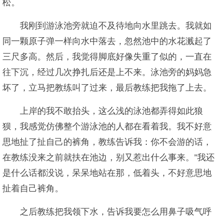
松。
我刚到游泳池旁就迫不及待地向水里跳去。我就如
同一颗原子弹一样向水中落去，忽然池中的水花溅起了
三尺多高。然后，我觉得脚底好像失重了似的，一直在
往下沉，经过几次挣扎后还是上不来。泳池旁的妈妈急
坏了，立马把教练叫了过来，最后教练把我拖了上去。
上岸的我不敢抬头，这么浅的泳池都弄得如此狼
狈，我感觉仿佛整个游泳池的人都在看着我。我不好意
思地扯了扯自己的裤角，教练告诉我：你不会游的话，
在教练没来之前就扶在池边，别又惹出什么事来。”我还
是什么话都没说，呆呆地站在那，低着头，不好意思地
扯着自己裤角。
之后教练把我领下水，告诉我要怎么用鼻子吸气呼