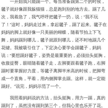
一开始我只能踢一个。每当准备踢第二个的时候，
毽子就好像跟我躲猫猫，总是跑到别的地方去。踢了几
次，我着急了，我气呼呼把毽子一扔，说：“我不玩
了！”这时，妈妈走过来，拿起毽子，踢了起来。毽子在
妈妈的脚上就好像一只美丽的蝴蝶，随着节拍上下飞
舞，妈妈踢到哪儿，毽子就跟到哪儿，还不时地踢几个
花键。我被吸引住了，下定决心要学会踢毽子，妈妈
说：“要想踢好毽子，姿势是最重要的，必须抬头挺胸，
收腹提臀，眼睛随着毽子走，左脚要跟着毽子跑，右脚
踢时要掌握好力度，等毽子离脚半米高的时候，把脚弯
成一个直角，平着，用内侧脚掌去踢。这样，就一定能
踢好。”说完，妈妈示范了一个。
我照着妈妈说的方法，抬头挺胸，用力一踢，真的
踢到了，虽然没有踢到第三个，但我心里也乐开了花。