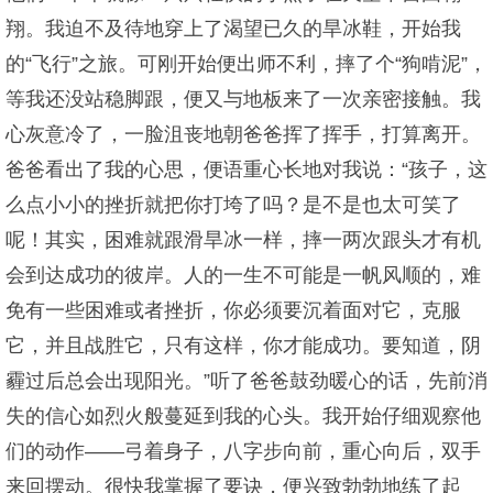
翔。我迫不及待地穿上了渴望已久的旱冰鞋，开始我
的“飞行”之旅。可刚开始便出师不利，摔了个“狗啃泥”，
等我还没站稳脚跟，便又与地板来了一次亲密接触。我
心灰意冷了，一脸沮丧地朝爸爸挥了挥手，打算离开。
爸爸看出了我的心思，便语重心长地对我说：“孩子，这
么点小小的挫折就把你打垮了吗？是不是也太可笑了
呢！其实，困难就跟滑旱冰一样，摔一两次跟头才有机
会到达成功的彼岸。人的一生不可能是一帆风顺的，难
免有一些困难或者挫折，你必须要沉着面对它，克服
它，并且战胜它，只有这样，你才能成功。要知道，阴
霾过后总会出现阳光。”听了爸爸鼓劲暖心的话，先前消
失的信心如烈火般蔓延到我的心头。我开始仔细观察他
们的动作——弓着身子，八字步向前，重心向后，双手
来回摆动。很快我掌握了要诀，便兴致勃勃地练了起