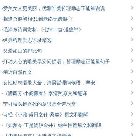
·
爱美女人更美丽，优雅唯美哲理励志正能量说说
·
相逢总似初相识,到老终无怨恨心
·
毛泽东诗词赏析,《七律二首·送瘟神》
·
经典哲理励志语录精选
·
父爱如山的排比句
·
打动人心的唯美早安问候语，哲理励志正能量句子
·
亲近自然作文
·
女性励志语录大全，清晨哲理问候语，早安
·
《满庭芳·小阁藏春》李清照原文和翻译
·
宁可枝头抱香死的意思及全诗欣赏
·
诗经《小雅·甫田之什·桑扈》原文和翻译
·
《如梦令·正是辘轳金井》纳兰性德原文和翻译
·
《少年行四首》王维原文和翻译