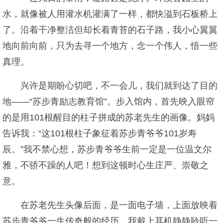
水，就像被人用灌水机灌满了一样，都快溢到石板桥上
了。沿着干净整洁但却长着青苔的石子路，我小心翼翼
地向前向前，只为去寻一个地方，念一个伟人，悟一些
真理。
兴许是期盼心切吧，不一会儿，我们就到达了目的
地——“苏步青励志教育馆”。步入馆内，首先映入眼帘
的是用101根醒目的柱子拼成的苏老先生的画像。妈妈
告诉我：“这101根柱子象征着苏步青爷爷101岁寿
辰。”我不禁心想，苏步青爷爷生前一定是一位温文尔
雅，不骄不躁的人吧！想到这顿时心生庄严、崇敬之
意。
在苏老先生头像后面，是一面电子墙，上面放映着
苏步青爷爷一生传奇般的经历。我戴上耳机静静聆听一