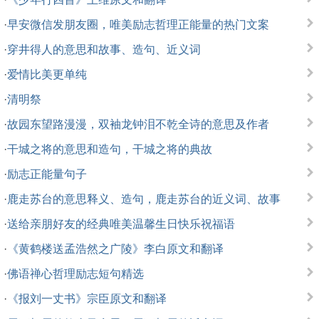
·
早安微信发朋友圈，唯美励志哲理正能量的热门文案
·
穿井得人的意思和故事、造句、近义词
·
爱情比美更单纯
·
清明祭
·
故园东望路漫漫，双袖龙钟泪不乾全诗的意思及作者
·
干城之将的意思和造句，干城之将的典故
·
励志正能量句子
·
鹿走苏台的意思释义、造句，鹿走苏台的近义词、故事
·
送给亲朋好友的经典唯美温馨生日快乐祝福语
·
《黄鹤楼送孟浩然之广陵》李白原文和翻译
·
佛语禅心哲理励志短句精选
·
《报刘一丈书》宗臣原文和翻译