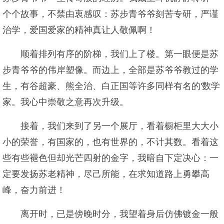
个个故事，不禁由衷感叹：苏步青爷爷刻苦专研，严谨
治学，爱国爱家的精神真让人敬佩啊！
顺着排列有序的阶梯，我们上了楼。第一眼便是苏
步青爷爷的伟岸塑像。而边上，全部是苏爷爷教过的学
生，有谷超豪、熊全治、白正国等许多同样有名的'数学
家。我心中崇敬之意再次升级。
接着，我们来到了另一个展厅，看着橱柜里大大小
小的荣誉，有国家的，也有世界的，不计其数。看着这
些有些褪色但却光芒四射的金字，我暗自下定决心：一
定要发扬苏老精神，尽己所能，在求知道路上勇攀高
峰，奋力前进！
离开时，已是傍晚时分，我望着身后仿佛镀金一般