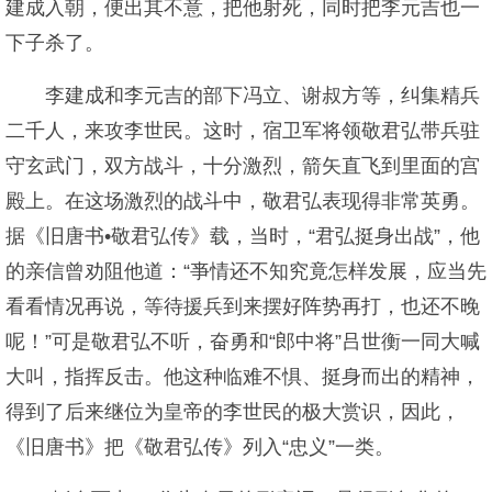
建成入朝，便出其不意，把他射死，同时把李元吉也一
下子杀了。
李建成和李元吉的部下冯立、谢叔方等，纠集精兵
二千人，来攻李世民。这时，宿卫军将领敬君弘带兵驻
守玄武门，双方战斗，十分激烈，箭矢直飞到里面的宫
殿上。在这场激烈的战斗中，敬君弘表现得非常英勇。
据《旧唐书•敬君弘传》载，当时，“君弘挺身出战”，他
的亲信曾劝阻他道：“亊情还不知究竟怎样发展，应当先
看看情况再说，等待援兵到来摆好阵势再打，也还不晚
呢！”可是敬君弘不听，奋勇和“郎中将”吕世衡一同大喊
大叫，指挥反击。他这种临难不惧、挺身而出的精神，
得到了后来继位为皇帝的李世民的极大赏识，因此，
《旧唐书》把《敬君弘传》列入“忠义”一类。