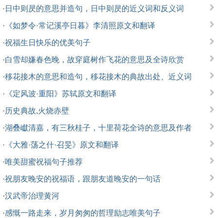
·
日中则昃的意思并造句，日中则昃的近义词和反义词
·
《如梦令·常记溪亭日暮》李清照原文和翻译
·
祝福生日快乐的优美句子
·
白雪却嫌春色晚，故穿庭树作飞花的意思及全诗欣赏
·
移花接木的意思和造句，移花接木的典故出处、近义词
·
《定风波·重阳》苏轼原文和翻译
·
历史典故,火烧赤壁
·
湖叠巘清嘉，有三秋桂子，十里荷花全诗的意思及作者
·
《大雅·荡之什·召旻》原文和翻译
·
唯美甜蜜祝福句子推荐
·
祝朋友晚安的祝福语，跟朋友道晚安的一句话
·
汉武帝治理黄河
·
感慨一路走来，岁月匆匆的哲理励志唯美句子