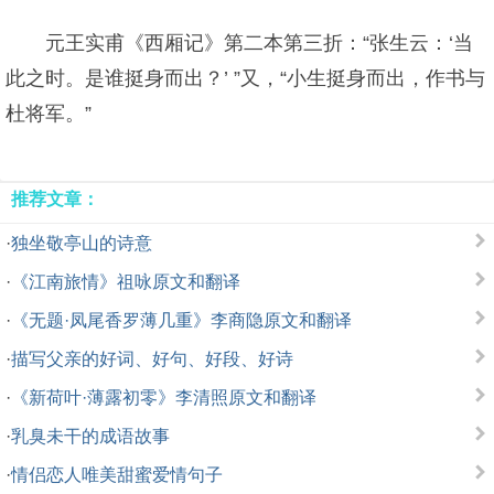
元王实甫《西厢记》第二本第三折：“张生云：‘当
此之时。是谁挺身而出？’ ”又，“小生挺身而出，作书与
杜将军。”
推荐文章：
·
独坐敬亭山的诗意
·
《江南旅情》祖咏原文和翻译
·
《无题·凤尾香罗薄几重》李商隐原文和翻译
·
描写父亲的好词、好句、好段、好诗
·
《新荷叶·薄露初零》李清照原文和翻译
·
乳臭未干的成语故事
·
情侣恋人唯美甜蜜爱情句子