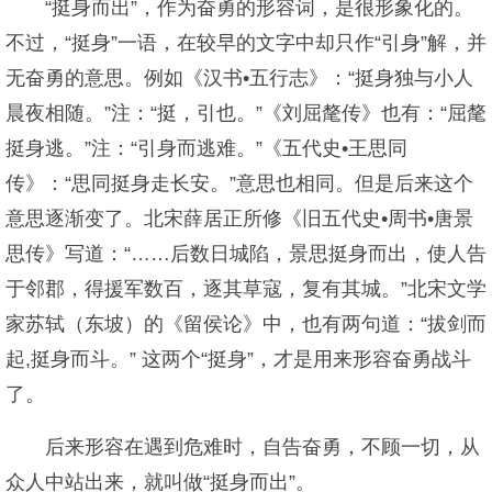
“挺身而出”，作为奋勇的形容词，是很形象化的。
不过，“挺身”一语，在较早的文字中却只作“引身”解，并
无奋勇的意思。例如《汉书•五行志》：“挺身独与小人
晨夜相随。”注：“挺，引也。”《刘屈氂传》也有：“屈氂
挺身逃。”注：“引身而逃难。”《五代史•王思同
传》：“思同挺身走长安。”意思也相同。但是后来这个
意思逐渐变了。北宋薛居正所修《旧五代史•周书•唐景
思传》写道：“……后数日城陷，景思挺身而出，使人告
于邻郡，得援军数百，逐其草寇，复有其城。”北宋文学
家苏轼（东坡）的《留侯论》中，也有两句道：“拔剑而
起,挺身而斗。” 这两个“挺身”，才是用来形容奋勇战斗
了。
后来形容在遇到危难时，自告奋勇，不顾一切，从
众人中站出来，就叫做“挺身而出”。