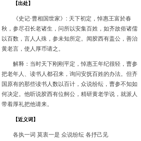
【出处】
《史记·曹相国世家》: 天下初定，悼惠王富於春
秋，参尽召长老诸生，问所以安集百姓，如齐故俗诸儒
以百数，言人人殊，参未知所定。闻胶西有盖公，善治
黄老言，使人厚币请之。
解释：当时天下刚刚平定，悼惠王年纪很轻，曹参
把老年人、读书人都召来，询问安抚百姓的办法。但齐
国原有的那些读书人数以百计，众说纷纭，曹参不知如
何决定。他听说胶西有位舸公，精研黄老学说，就派人
带着厚礼把他请来。
【近义词】
各执一词 莫衷一是 众说纷纭 各抒己见