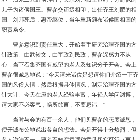
儿子为诸侯国王。曹参交还丞相印，出任齐王刘肥的相
国。刘邦死后，惠帝继位，当年重新颁布诸侯国相国的
职责条令。
曹参意识到责任重大，开始着手研究治理齐国的方
针政策。由武转文，由军政到民政，曹参深感力不从
心，当下召集齐国有威望的老人及知识分子开会。会上
曹参很诚恳地说：“今天请来诸位是想请你们介绍一下齐
国的风俗人情，然后根据具体情况，制定治理齐国的方
针大计。今天在座的老人经验丰富，年轻人学问渊博，
请大家不必客气，畅所欲言，不要忌讳。”
当时与会的有百十余人，他们见曹参的态度诚恳，
便开诚布公地说出各自的想法。会是开得十分热烈，但
各人说法不一，曹参不知究竟哪种意见切实可行（言人