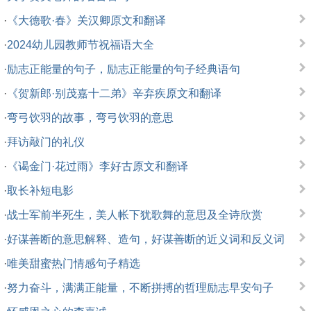
·
《大德歌·春》关汉卿原文和翻译
·
2024幼儿园教师节祝福语大全
·
励志正能量的句子，励志正能量的句子经典语句
·
《贺新郎·别茂嘉十二弟》辛弃疾原文和翻译
·
弯弓饮羽的故事，弯弓饮羽的意思
·
拜访敲门的礼仪
·
《谒金门·花过雨》李好古原文和翻译
·
取长补短电影
·
战士军前半死生，美人帐下犹歌舞的意思及全诗欣赏
·
好谋善断的意思解释、造句，好谋善断的近义词和反义词
·
唯美甜蜜热门情感句子精选
·
努力奋斗，满满正能量，不断拼搏的哲理励志早安句子