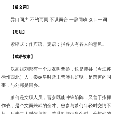
【反义词】
异口同声 不约而同 不谋而合 一辞同轨 众口一词
【用法】
紧缩式；作宾语、定语；指各人有各人的意见。
【成语故事】
汉高祖刘邦有一个朋友叫曹参，也是沛县（今江苏
徐州西北）人，秦始皇时曾主管沛县监狱，是萧何的同
事，与刘邦是同乡。
萧何是文职人员，曹参既能冲锋陷阵，又善于指挥
作战，是个文而兼武的全才。曾参与萧何年轻时交情不
坏，后来二人封侯拜将，关系刘邦做皇帝时，分封他的