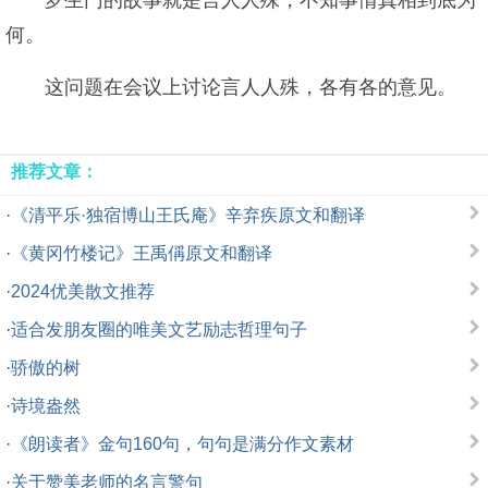
罗生门的故事就是言人人殊，不知事情真相到底为
何。
这问题在会议上讨论言人人殊，各有各的意见。
推荐文章：
·
《清平乐·独宿博山王氏庵》辛弃疾原文和翻译
·
《黄冈竹楼记》王禹偁原文和翻译
·
2024优美散文推荐
·
适合发朋友圈的唯美文艺励志哲理句子
·
骄傲的树
·
诗境盎然
·
《朗读者》金句160句，句句是满分作文素材
·
关于赞美老师的名言警句