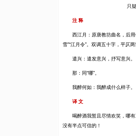
只
注 释
西江月：原唐教坊曲名，后用作
雪”“江月令”。双调五十字，平仄
遣兴：遣发意兴，抒写意兴。
那：同“哪”。
我醉何如：我醉成什么样子。
译 文
喝醉酒我暂且尽情欢笑，哪有
没有半点可信的！