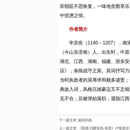
宋朝廷不思恢复，一味地贪图享乐
中愤懑之情。
作者简介
辛弃疾（1140－1207）
（今山东济南）人。出生时，中原
湖北、江西、湖南、福建、浙东安
议》，条陈战守之策。其词抒写力
当时执政者的屈辱求和颇多谴责；
典故入词，风格沉雄豪迈又不乏细
见不合，后被弹劾落职，退隐江西
下一篇文章:
返回列表
上一篇文章:
《双调·沉醉东风·秋景》卢挚原文