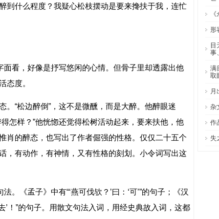
醉到什么程度？我疑心松枝摆动是要来搀扶于我，连忙
《
形
目
事
的字面看，好像是抒写悠闲的心情。但骨子里却透露出他
满
取
活态度。
月
态。“松边醉倒”，这不是微醺，而是大醉。他醉眼迷
杂
醉得怎样？”他恍惚还觉得松树活动起来，要来扶他，他
作
惟肖的醉态，也写出了作者倔强的性格。仅仅二十五个
失
话，有动作，有神情，又有性格的刻划。小令词写出这
法。《孟子》中有“‘燕可伐欤？’曰：‘可’”的句子；《汉
‘去’！”的句子。用散文句法入词，用经史典故入词，这都