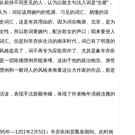
从前持不同意见的人，认为以散文句法入词是“生硬”，
们认为：词应该用婉约的笔调、习见的词汇、易懂的语
史词汇，这是有其理由的。因为词在晚唐、北宋，是为
女性，所以歌词要婉约，配合歌女的声口；唱来要使人
词汇。但是到辛弃疾生活的南宋时代，词已有了明显的
风格提高了，词不再专为应歌而作了。尤其是象辛弃疾
是一切陈规惯例所能束缚。这由于他的政治抱负、身世
惯例和一般词人的风格来衡量这位大作家的作品，那是
活泼，表现手法新颖奇崛，体现了作者晚年清丽淡雅的
95年—1201年2月5日）辛弃疾闲居瓢泉期间。此时南