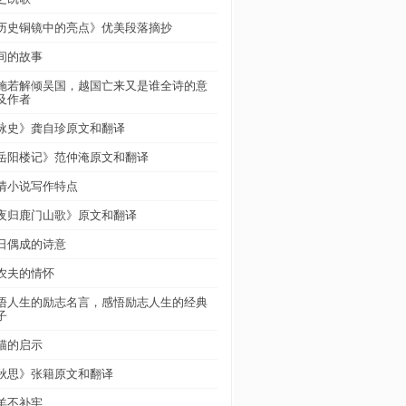
历史铜镜中的亮点》优美段落摘抄
间的故事
施若解倾吴国，越国亡来又是谁全诗的意
及作者
咏史》龚自珍原文和翻译
岳阳楼记》范仲淹原文和翻译
情小说写作特点
夜归鹿门山歌》原文和翻译
日偶成的诗意
农夫的情怀
悟人生的励志名言，感悟励志人生的经典
子
猫的启示
秋思》张籍原文和翻译
羊不补牢