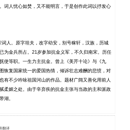
。词人忧心如焚，又不能明言，于是创作此词以抒发心
，南宋词人。原字坦夫，改字幼安，别号稼轩，汉族，历城
已为金兵所占。21岁参加抗金义军，不久归南宋。历任
抚使等职。一生力主抗金。曾上《美芹十论》与《九
图恢复国家统一的爱国热情，倾诉壮志难酬的悲愤，对
也有不少吟咏祖国河山的作品。题材广阔又善化用前人
腻柔媚之处。由于辛弃疾的抗金主张与当政的主和派政
带湖。
和翻译