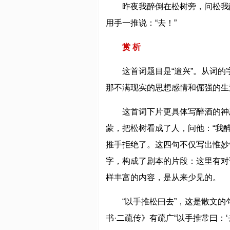
昨夜我醉倒在松树旁，问松我
用手一推说：“去！”
赏 析
这首词题目是“遣兴”。从词
那不满现实的思想感情和倔强的生
这首词下片更具体写醉酒的神
蒙，把松树看成了人，问他：“我
推手拒绝了。这四句不仅写出惟妙
字，构成了剧本的片段：这里有对
样丰富的内容，是从来少见的。
“以手推松曰去”，这是散文的句
书·二疏传》有疏广“以手推常曰：