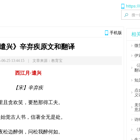
https:
手机版
相
·遣兴》辛弃疾原文和翻译
微
伊
-06-25 13:44:15 | 文章来源：教育宝
《
翻
西江月·遣兴
知
【宋】辛弃疾
点
义
里且贪欢笑，要愁那得工夫。
羌
意
来始觉古人书，信著全无是处。
诗
《
夜松边醉倒，问松我醉何如。
生