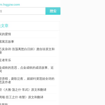
//m.hqgzw.com
关文章
笑的爱情
索寓言故事
己亥杂诗·浩荡离愁白日斜》龚自珍原文和
译
足者常乐
金成铁的意思，点金成铁的成语故事、近
词
管弄晴，菱歌泛夜， 嬉嬉钓叟莲娃全诗的
思及作者
经《大雅·荡之什·常武》原文和翻译
周颂·臣工之什·有瞽》原文和翻译
之凯歌