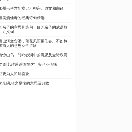
永州韦使君新堂记》柳宗元原文和翻译
容美酒佳肴的经典诗句精选
无余子的意思和造句，目无余子的成语故
、近义词
目山河空念远，落花风雨更伤春。不如怜
眼前人的意思及全诗欣
出惊山鸟，时鸣春涧中的意思及全诗欣赏
文阅读,难道道德在这年头已不值钱
品要为人民所喜欢
之东隅,收之桑榆的意思及典故