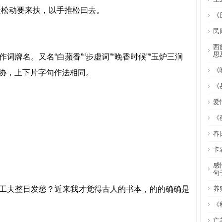
疑松动要来扶，以手推松曰去。
《
民
西
思
词牌名。又名“白蘋香”“步虚词”“晚香时候”“玉炉三涧
《
两协，上下片字句作法相同。
《
爱
《
春
卡
感
句
工夫整日发愁？近来我才觉得古人的书本，的的确确是
养
《
亡