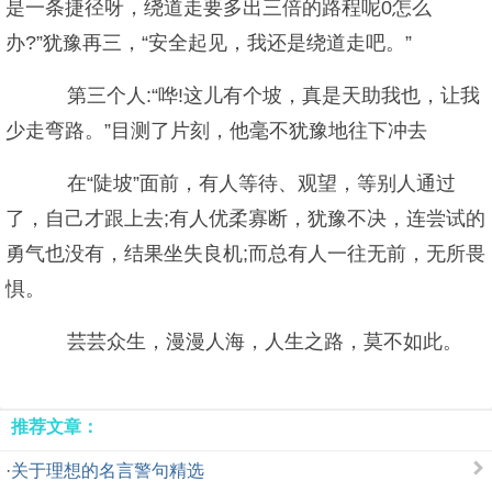
是一条捷径呀，绕道走要多出三倍的路程呢0怎么
办?”犹豫再三，“安全起见，我还是绕道走吧。”
第三个人:“哗!这儿有个坡，真是天助我也，让我
少走弯路。”目测了片刻，他毫不犹豫地往下冲去
在“陡坡”面前，有人等待、观望，等别人通过
了，自己才跟上去;有人优柔寡断，犹豫不决，连尝试的
勇气也没有，结果坐失良机;而总有人一往无前，无所畏
惧。
芸芸众生，漫漫人海，人生之路，莫不如此。
推荐文章：
·
关于理想的名言警句精选