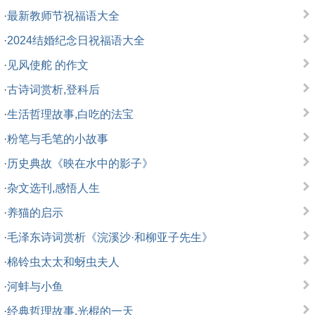
·
最新教师节祝福语大全
·
2024结婚纪念日祝福语大全
·
见风使舵 的作文
·
古诗词赏析,登科后
·
生活哲理故事,白吃的法宝
·
粉笔与毛笔的小故事
·
历史典故《映在水中的影子》
·
杂文选刊,感悟人生
·
养猫的启示
·
毛泽东诗词赏析《浣溪沙·和柳亚子先生》
·
棉铃虫太太和蚜虫夫人
·
河蚌与小鱼
·
经典哲理故事,光棍的一天