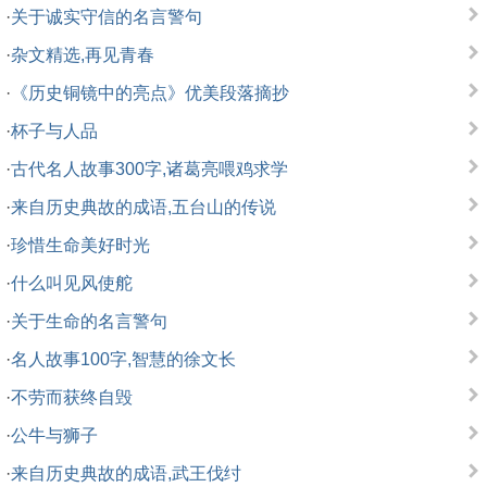
·
关于诚实守信的名言警句
·
杂文精选,再见青春
·
《历史铜镜中的亮点》优美段落摘抄
·
杯子与人品
·
古代名人故事300字,诸葛亮喂鸡求学
·
来自历史典故的成语,五台山的传说
·
珍惜生命美好时光
·
什么叫见风使舵
·
关于生命的名言警句
·
名人故事100字,智慧的徐文长
·
不劳而获终自毁
·
公牛与狮子
·
来自历史典故的成语,武王伐纣