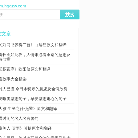
//m.hqgzw.com
关文章
哭刘尚书梦得二首》白居易原文和翻译
得长圆如此夜，人情未必看承别的意思及
诗欣赏
送杨寘序》欧阳修原文和翻译
言故事大全精选
时人已没,今日水犹寒的意思及全诗欣赏
安唯美励志句子，早安励志走心的句子
大雅·生民之什·凫鹥》原文和翻译
惜时间的名人名言警句
虞美人·听雨》蒋捷原文和翻译