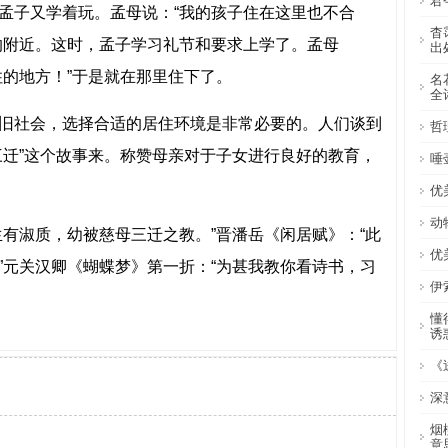
君
孟子又学着玩。孟母说：“我的孩子住在这里也不合
杳
的附近。这时，孟子学习礼节和要求上学了。孟母
出
住的地方！”于是就在那里住下了。
名
全
旧社会，选择合适的居住环境是非常必要的。人们谈到
哲
三迁”这个故事来。称赞母亲对于子女进行良好的教育，
唾
优
动
生有淑质，幼被慈母三迁之教。”晋潘岳《闲居赋》：“此
优
”元关汉卿《蝴蝶梦》第一折：“为甚我教你看诗书，习
伊
懂
诱
《
深
烟
意