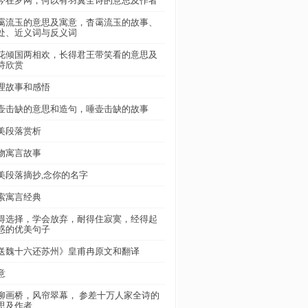
今在罗网，何以有羽翼全诗的意思及作者
霭流玉的意思及寓意，杳霭流玉的故事、
处、近义词与反义词
花倾国两相欢，长得君王带笑看的意思及
诗欣赏
理故事和感悟
壶击缺的意思和造句，唾壶击缺的故事
美段落赏析
物寓言故事
美段落摘抄,念你的名字
索寓言经典
得选择，学会放弃，耐得住寂寞，经得起
惑的优美句子
送魏十六还苏州》皇甫冉原文和翻译
意
柳画桥，风帘翠幕， 参差十万人家全诗的
思及作者