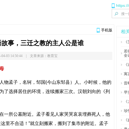
https:
手机版
相
语故事，三迁之教的主人公是谁
《
若
全
-04-03 14:50:44 | 文章来源：教育宝
《
母
寓
人物孟子，名轲，邹国(今山东邹县）人。小时候，他的
昔
为了选择居住的环境，连续搬家三次。汉朝刘向的《列
早
《
珍
在一所公墓附近。孟子看见人家哭哭哀哀埋葬死人，他
《
在这里不合适！”就立刻搬家，搬到了集市的附近。孟子